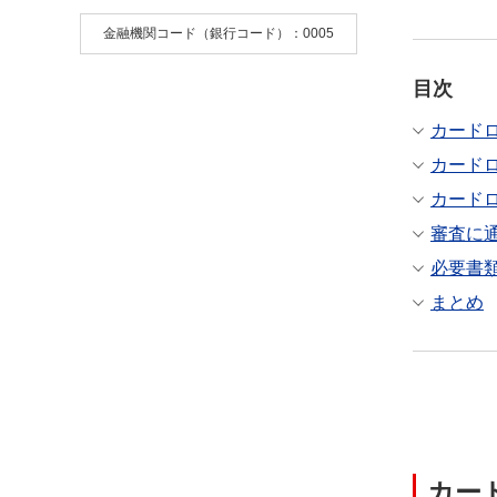
金融機関コード（銀行コード）：0005
目次
カード
カード
カード
審査に
必要書
まとめ
カー