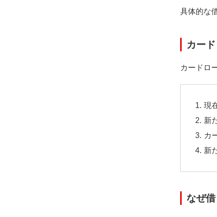
具体的な
カード
カードロ
現
新
カ
新
なぜ借