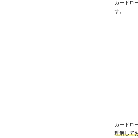
カードロ
す。
カードロ
理解して