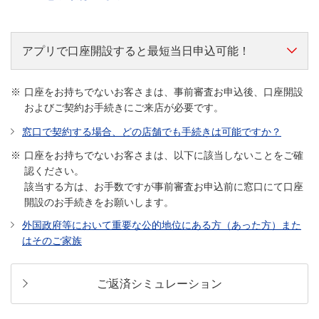
アプリで口座開設すると最短当日申込可能！
当行に普通預金口座をお持ちであれば
原則来店不要
口座をお持ちでないお客さまは、事前審査お申込後、口座開設
およびご契約お手続きにご来店が必要です。
口座開設（*）はアプリでカンタン！
窓口で契約する場合、どの店舗でも手続きは可能ですか？
口座開設はこちら
口座をお持ちでないお客さまは、以下に該当しないことをご確
認ください。
該当する方は、お手数ですが事前審査お申込前に窓口にて口座
事前審査申し込み”前”に口座開設のお手続きをお願いし
開設のお手続きをお願いします。
ます。
外国政府等において重要な公的地位にある方（あった方）また
事前審査申し込み”後”に口座開設された場合、再申込
はそのご家族
（もしくはご来店）が必要となります。
平日午前中のお申し込みに限り、最短当日に口座番号の確
認ができます。
ご返済シミュレーション
申込状況によっては平日午前中のお申し込みでも翌営業日
以降、また、祝日・休日等にお申し込みの場合、さらに日