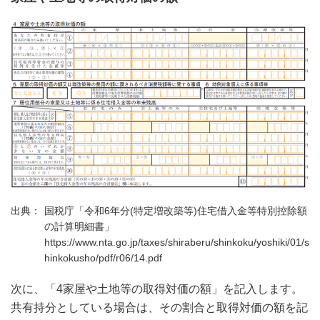
国税庁「令和6年分(特定増改築等)住宅借入金等特別控除額
の計算明細書」
https://www.nta.go.jp/taxes/shiraberu/shinkoku/yoshiki/01/s
hinkokusho/pdf/r06/14.pdf
次に、「4家屋や土地等の取得対価の額」を記入します。
共有持分としている場合は、その割合と取得対価の額を記