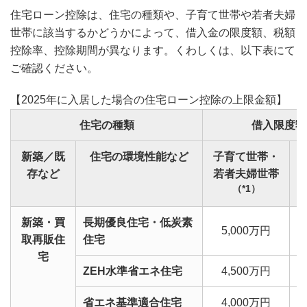
住宅ローン控除は、住宅の種類や、子育て世帯や若者夫婦
世帯に該当するかどうかによって、借入金の限度額、税額
控除率、控除期間が異なります。くわしくは、以下表にて
ご確認ください。
【2025年に入居した場合の住宅ローン控除の上限金額】
住宅の種類
借入限度額
新築／既
住宅の環境性能など
子育て世帯・
存など
若者夫婦世帯
（*1）
新築・買
長期優良住宅・低炭素
5,000万円
4
取再販住
住宅
宅
ZEH水準省エネ住宅
4,500万円
3
省エネ基準適合住宅
4,000万円
3