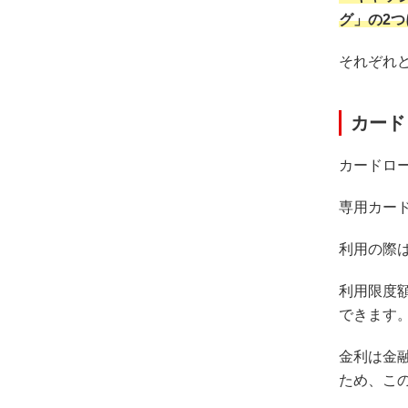
グ」の2
それぞれ
カード
カードロ
専用カー
利用の際
利用限度
できます
金利は金
ため、こ