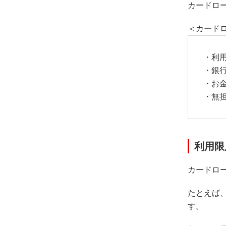
カードロ
＜カード
・利
・銀
・お
・無
利用限
カードロ
たとえば、
す。