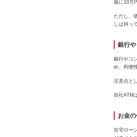
仮に10
ただし、
しは持っ
銀行や
銀行やコ
め、利便
注意点と
自社AT
お金の
住宅ロー