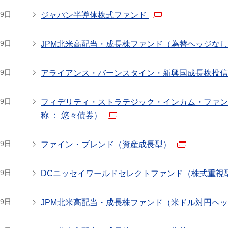
29日
ジャパン半導体株式ファンド
29日
JPM北米高配当・成長株ファンド（為替ヘッジな
29日
アライアンス・バーンスタイン・新興国成長株投信
29日
フィデリティ・ストラテジック・インカム・ファン
称 ： 悠々債券）
29日
ファイン・ブレンド（資産成長型）
29日
DCニッセイワールドセレクトファンド（株式重視
29日
JPM北米高配当・成長株ファンド（米ドル対円ヘ