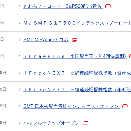
1日
たわらノーロード S&P500配当貴族
1日
Mｙ ＳＭＴ Ｓ＆Ｐ５００インデックス（ノーロー
1日
SMT MIRAIndex ロボ
1日
ｉＦｒｅｅＰｌｕｓ 米国配当王（年4回決算型)
29日
ｉＦｒｅｅＮＥＸＴ 日経連続増配株指数（資産
29日
ｉＦｒｅｅＮＥＸＴ 日経連続増配株指数（年4回
29日
SMT 日本株配当貴族インデックス・オープン
29日
小型ブルーチップオープン