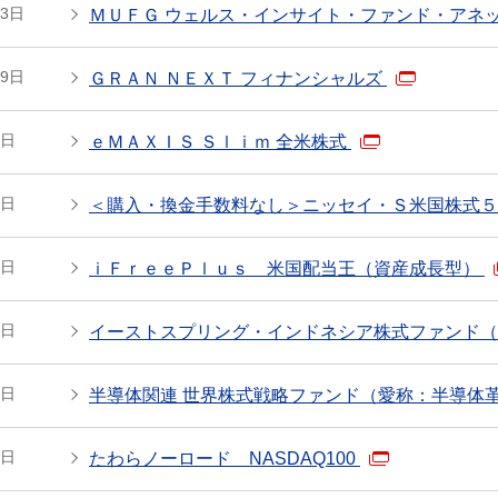
13日
ＭＵＦＧ ウェルス・インサイト・ファンド・アネ
19日
ＧＲＡＮ ＮＥＸＴ フィナンシャルズ
1日
ｅＭＡＸＩＳ Ｓｌｉｍ 全米株式
1日
＜購入・換金手数料なし＞ニッセイ・Ｓ米国株式
1日
ｉＦｒｅｅＰｌｕｓ 米国配当王（資産成長型）
1日
イーストスプリング・インドネシア株式ファンド（
1日
半導体関連 世界株式戦略ファンド（愛称：半導体
1日
たわらノーロード NASDAQ100