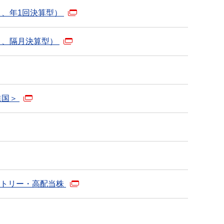
り、年1回決算型）
り、隔月決算型）
進国＞
ントリー・高配当株