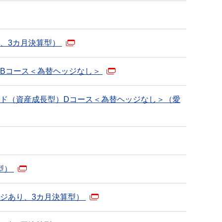
し、3カ月決算型）
Bコース＜為替ヘッジなし＞
ド（資産成長型）Dコース＜為替ヘッジなし＞（愛
型）
ッジあり、3カ月決算型）