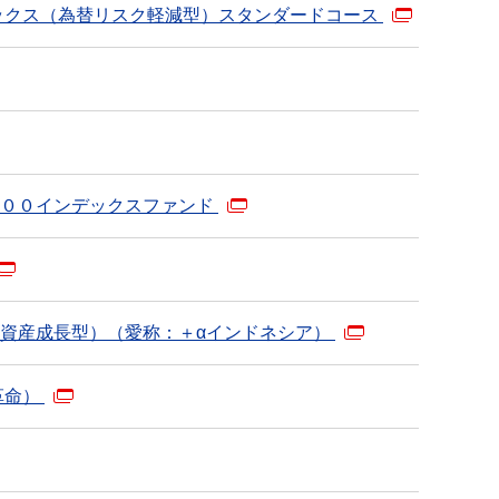
ックス（為替リスク軽減型）スタンダードコース
５００インデックスファンド
資産成長型）（愛称：＋αインドネシア）
革命）