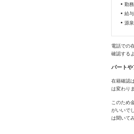
勤務
給与
源泉
電話での
確認する
パートや
在籍確認
は変わり
このため
がいいで
は聞いて