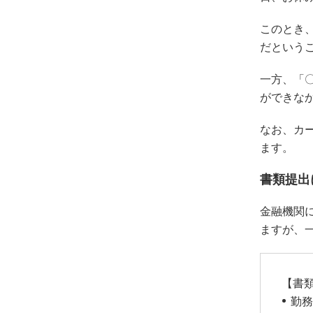
このとき
だという
一方、「
ができな
なお、カ
ます。
書類提出
金融機関
ますが、
【書
勤務