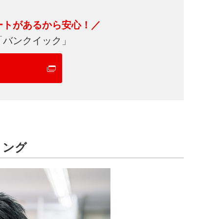
ートがあるから安心！／
「バンクイック」
ミング