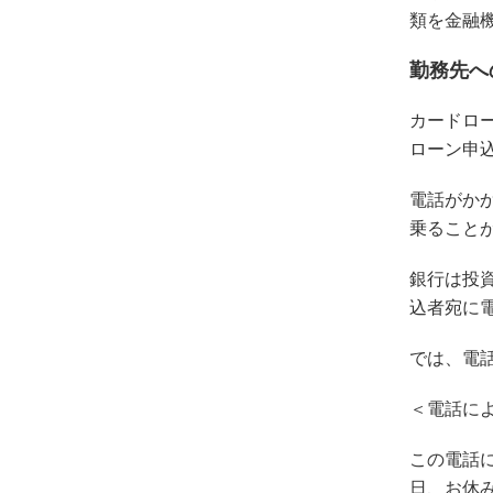
類を金融
勤務先へ
カードロ
ローン申
電話がか
乗ること
銀行は投
込者宛に
では、電
＜電話に
この電話
日、お休