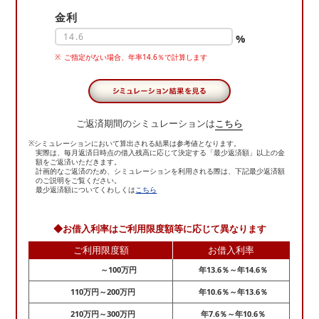
金利
%
ご指定がない場合、年率14.6％で計算します
ご返済期間のシミュレーションは
こちら
※シミュレーションにおいて算出される結果は参考値となります。
実際は、毎月返済日時点の借入
残高に応じて決定する「最少返済額」以上の金
額をご返済いただきます。
計画的なご返済のため、
シミュレーションを利用される際は、下記最少返済額
のご説明をご覧ください。
最少返済額についてくわしくは
こちら
◆
お借入利率はご利用限度額等に応じて異なります
ご利用限度額
お借入利率
～100万円
年13.6％～年14.6％
110万円～200万円
年10.6％～年13.6％
210万円～300万円
年7.6％～年10.6％