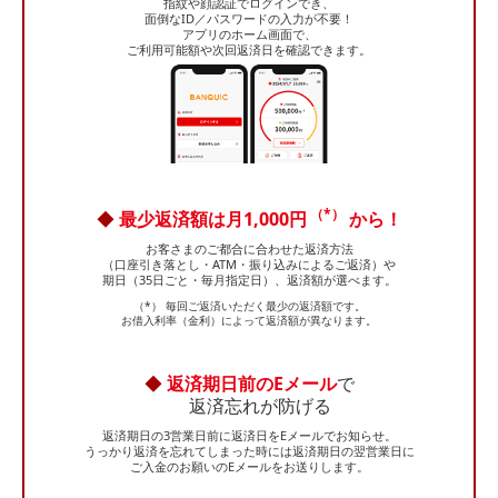
指紋や顔認証でログインでき、
面倒なID／パスワードの入力が不要！
アプリのホーム画面で、
ご利用可能額や次回返済日を
確認できます。
（*）
◆
最少返済額は月1,000円
から！
お客さまのご都合に合わせた返済方法
（口座引き落とし・ATM・振り込みによるご返済）や
期日（35日ごと・毎月指定日）、返済額が選べます。
（*） 毎回ご返済いただく最少の返済額です。
お借入利率（金利）によって返済額が異なります。
◆
返済期日前のEメール
で
返済忘れが防げる
返済期日の3営業日前に返済日をEメールでお知らせ。
うっかり返済を忘れてしまった時には返済期日の翌営業日に
ご入金のお願いのEメールをお送りします。