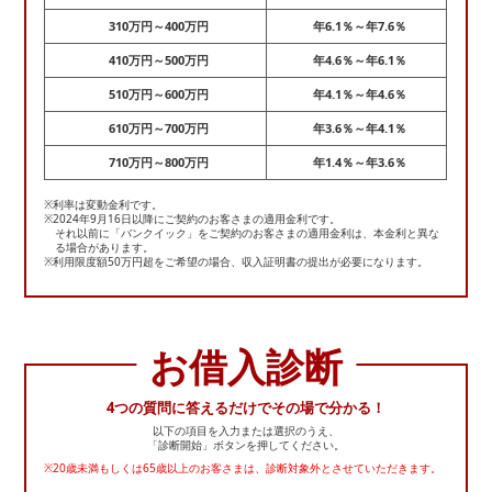
310万円～400万円
年6.1％～年7.6％
410万円～500万円
年4.6％～年6.1％
510万円～600万円
年4.1％～年4.6％
610万円～700万円
年3.6％～年4.1％
710万円～800万円
年1.4％～年3.6％
※利率は変動金利です。
※2024年9月16日以降にご契約のお客さまの適用金利です。
それ以前に「バンクイック」をご契約のお客さまの適用金利は、本金利と異な
る場合があります。
※利用限度額50万円超をご希望の場合、収入証明書の提出が必要になります。
お借入診断
4つの質問に答えるだけでその場で分かる！
以下の項目を入力または選択のうえ、
「診断開始」ボタンを押してください。
※20歳未満もしくは65歳以上のお客さまは、診断対象外とさせていただきます。