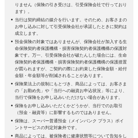
りません（保険の引き受けは、引受保険会社で行っており
ます）。
当行は契約締結の媒介を行います。そのため、お客さまの
お申し込みに対して引受保険会社が承諾したときに契約は
成立します。
預金保険の対象ではありませんが、保険会社が加入する生
命保険契約者保護機構・損害保険契約者保護機構の保護対
象です。万一、引受保険会社が破たんした場合には、生命
保険契約者保護機構・損害保険契約者保護機構の保護措置
が図られますが、ご契約の際にお約束した保険金額・給付
金額・年金額等が削減されることがあります。
保険業法上の規制にもとづき、商品によっては、お客さま
の「お勤め先」や「当行への融資お申込状況」等により、
当行で保険をお申し込みいただけない場合があります。
保険をお申し込みいただくかどうかが、当行でのお取引
（預金・融資等）に影響するものではありません。
保険は、スーパー普通預金（メインバンク プラス）ポイ
ントサービスの判定対象外です。
商品によっては、被保険者に健康状態等について告知をし