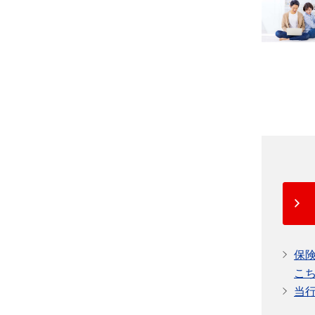
保
こ
当