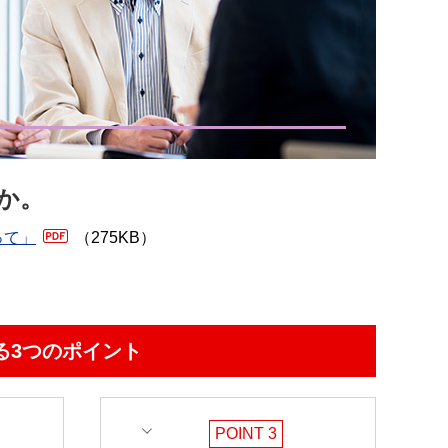
か。
って」
（275KB）
る3つのポイント
POINT 3