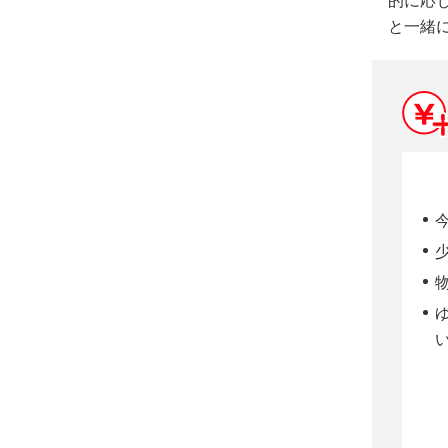
的に応
と一緒