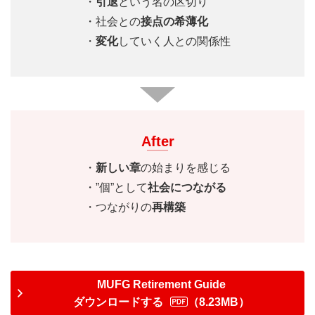
・
引退
という名の区切り
・社会との
接点の希薄化
・
変化
していく人との関係性
After
・
新しい章
の始まりを感じる
・”個”として
社会につながる
・つながりの
再構築
MUFG Retirement Guide
ダウンロードする
（8.23MB）