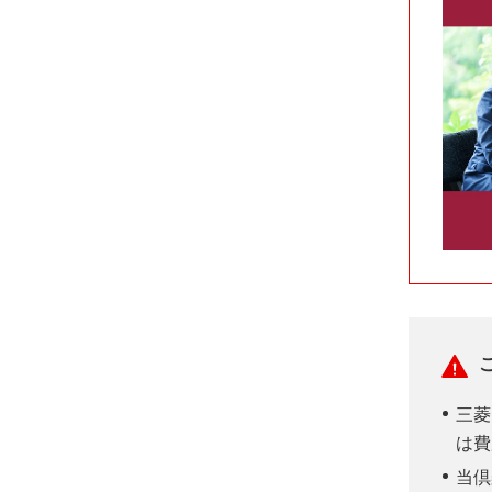
三菱
は費
当倶