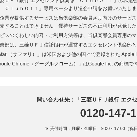
菱ＵＦＪ銀行 エクセレント倶楽部 ＣｌｕｂＯｆｆ」のみ退
 ＣｌｕｂＯｆｆ」専用ページより退会申請をお願いいたしま
企業が提供するサービスは当倶楽部の会員さま向けのサービス
売することはできません。優待サービスの不正利用が発覚した
ビスのくわしい内容・ご利用方法等は、当倶楽部会員専用のマ
楽部は、三菱ＵＦＪ信託銀行が運営するエクセレント倶楽部と
afari（サファリ）」は米国および他の国々で登録された Apple I
oogle Chrome（グーグルクローム）」はGoogle Inc. の商標で
問い合わせ先：「三菱ＵＦＪ銀行 エク
0120-147-
受付時間：月曜～金曜日 9:00～17:00（祝日