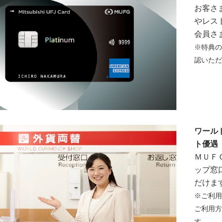
お客さ
やレス
会員さ
※特典の
認いただ
ワール
ト優遇
ＭＵＦ
ップ窓
だけま
※ご利用
ご利用方
す。