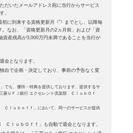
ただいたメールアドレス宛に当行からサービス
す。
（*）
最初に到来する資格更新月
までとし、以降毎
す。なお、「資格更新月の2ヵ月前」および「資
資産残高が3,000万円未満であることを当行が
退会となります。
独自で企画・決定しており、事前の予告なく変
ｆ」でも、優待・特典を提供しております。提供するサ
三菱ＵＦＪ銀行 エクセレント倶楽部 ＣｌｕｂＯｆ
部 Ｃｌｕｂｏｆｆ」において、同一のサービスが提供
部 ＣｌｕｂＯｆｆ」も自動で退会となります。