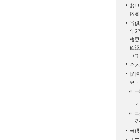
お申
内容
当倶
年2
格更
確認
本人
提携
更・
一
ー
ｆ
エ
さ
当倶