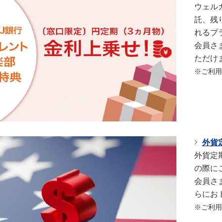
ウェル
託、残
れるプ
会員さ
ただけ
※ご利用
外貨
外貨定
の際に
会員さ
らにお
※ご利用