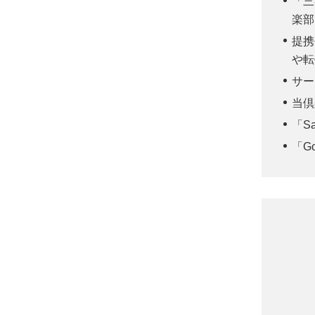
「三
楽部
提携
や転
サー
当倶
「S
「G