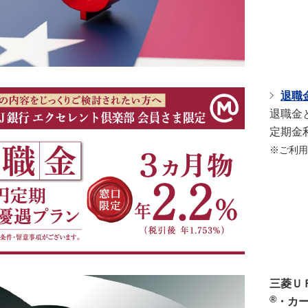
退職
退職金
定期金
※ご利用
三菱Ｕ
®
・カ