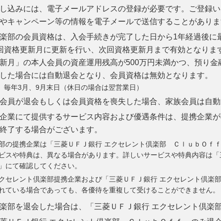
し込みには、電子メールアドレスの登録が必要です。ご登録い
やキャンペーン等の情報を電子メールで送信することがありま
楽部の会員資格は、入会手続きが完了した日から1年経過後に
回資格更新月に更新を行い、次回資格更新月まで有効となりま
新月」の本人会員の資産運用残高が500万円未満かつ、預り金融
した場合には自動退会となり、会員資格は無効となります。
毎年3月、9月末日（休日の場合は翌営業日）
会員が退会もしくは会員資格を喪失した場合、家族会員は自動
企業にて提供するサービス内容および優遇条件は、提携企業が
終了する場合がございます。
部の提携企業は「三菱ＵＦＪ銀行 エクセレント倶楽部 ＣｌｕｂＯｆ
ビスや特典は、異なる場合があります。詳しいサービスや特典内容は「
」にて確認してください。
クセレント倶楽部提携企業および「三菱ＵＦＪ銀行 エクセレント倶楽
れている場合であっても、各優待を重複して受けることができません。
楽部を退会した場合は、「三菱ＵＦＪ銀行 エクセレント倶楽