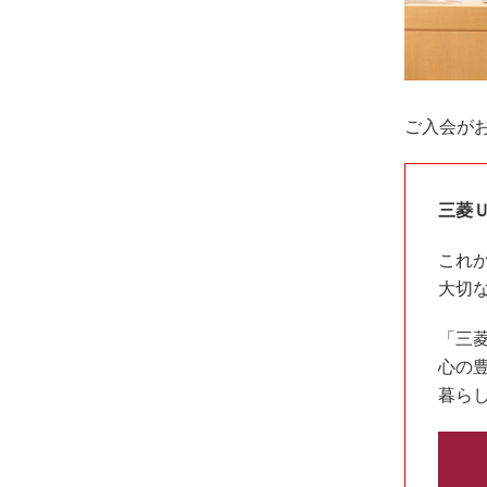
ご入会が
三菱
これ
大切
「三
心の
暮ら