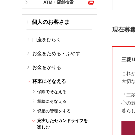
ATM・店舗検索
個人のお客さま
現在募
口座をひらく
お金をためる・ふやす
三菱
お金をかりる
これ
将来にそなえる
大切
保険でそなえる
「三
相続にそなえる
心の
暮ら
資産の管理をする
充実したセカンドライフを
楽しむ