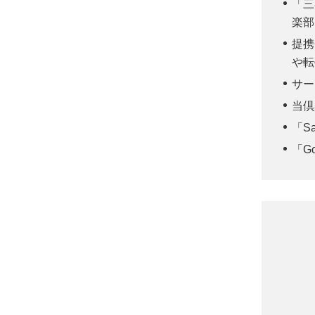
「三
楽部
提携
や転
サー
当倶
「S
「G