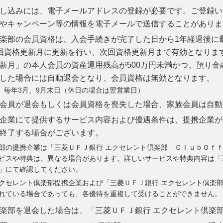
し込みには、電子メールアドレスの登録が必要です。ご登録い
やキャンペーン等の情報を電子メールで送信することがありま
楽部の会員資格は、入会手続きが完了した日から1年経過後に
回資格更新月に更新を行い、次回資格更新月まで有効となりま
新月」の本人会員の資産運用残高が500万円未満かつ、預り金融
した場合には自動退会となり、会員資格は無効となります。
毎年3月、9月末日（休日の場合は翌営業日）
会員が退会もしくは会員資格を喪失した場合、家族会員は自動
企業にて提供するサービス内容および優遇条件は、提携企業が
終了する場合がございます。
部の提携企業は「三菱ＵＦＪ銀行 エクセレント倶楽部 ＣｌｕｂＯｆ
ビスや特典は、異なる場合があります。詳しいサービスや特典内容は「
」にて確認してください。
クセレント倶楽部提携企業および「三菱ＵＦＪ銀行 エクセレント倶楽
れている場合であっても、各優待を重複して受けることができません。
楽部を退会した場合は、「三菱ＵＦＪ銀行 エクセレント倶楽