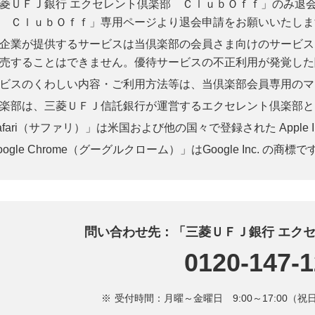
菱ＵＦＪ銀行 エクセレント倶楽部 ＣｌｕｂＯｆｆ」のみ退
 ＣｌｕｂＯｆｆ」専用ページより退会申請をお願いいたしま
企業が提供するサービスは当倶楽部の会員さま向けのサービス
売することはできません。優待サービスの不正利用が発覚した
ビスのくわしい内容・ご利用方法等は、当倶楽部会員専用のマ
楽部は、三菱ＵＦＪ信託銀行が運営するエクセレント倶楽部と
afari（サファリ）」は米国および他の国々で登録された Apple I
oogle Chrome（グーグルクローム）」はGoogle Inc. の商標で
問い合わせ先：「三菱ＵＦＪ銀行 エク
0120-147-
受付時間：月曜～金曜日 9:00～17:00（祝日