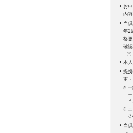
お申
内容
当倶
年2
格更
確認
本人
提携
更・
一
ー
ｆ
エ
さ
当倶