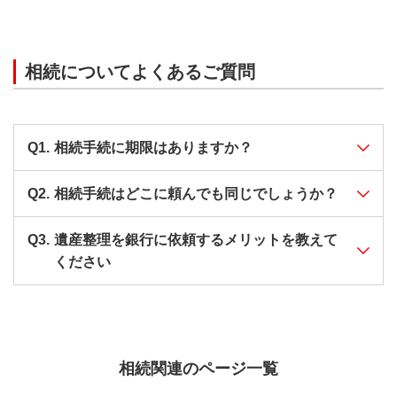
ン・スタンレー証券と預託契約等（貸金庫契約を除
く）を締結している預金、有価証券、その他の預託財
産（消極財産を含みません）を指します。
相続についてよくあるご質問
課税価格の特例には「小規模宅地等の相続税の課税価
格の特例」等があります。くわしくは、税務署または
税理士等にご確認ください。
Q1.
相続手続に期限はありますか？
Q2.
相続手続はどこに頼んでも同じでしょうか？
A1.
相続手続には、期限が決まっているものが
その他、お客さまにご負担いただく費用
多くあります。 相続手続が期限内に終わら
Q3.
遺産整理を銀行に依頼するメリットを教えて
A2.
相続手続を依頼する先により、業務範囲が
ない場合、税金の軽減制度などが利用でき
相続税申告および準確定申告等にかかる税理士報酬
ください
違ったり、必要書類を自身で集める必要が
なくなったり、相続税の延滞税が課せられ
不動産相続登記にかかる登録免許税および司法書士
ある場合もあります。
る場合もあります。
報酬等
A3.
相続人が遺産整理を行うことは可能です
また、専門家により得意分野は様々です。
相続手続の期限についてくわしくは以下記
戸籍・除籍謄本、固定資産評価証明書、登記事項証
が、財産の種類が多かったり、相続人が多
相続の相談先についてくわしくは以下記事
事をご確認ください。
明書（不動産登記簿謄本）等の取り寄せ費用
かったりする場合は、特に負担が大きくな
をご確認ください。
相続関連のページ一覧
＞相続手続きの期限はいつまで？期限内に
預貯金等の残高証明書・取引推移表等発行手数料 等
ります。
＞相続の相談は誰にしたらいい？専門家ご
手続きを終わらせるためには