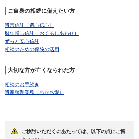
遺産整理を銀行に依頼するメリットの例と
との違いを解説
ご自身の相続に備えたい方
して以下があります。
・すべての手続きの窓口を銀行に一本化で
遺言信託［遺心伝心］
きる
暦年贈与信託［おくるしあわせ］
・遺産分割協議書の作成をサポートしても
ずっと安心信託
らえる 等
相続のための保険の活用
遺産整理を銀行に依頼するメリットについ
てくわしくは以下記事をご確認ください。
大切な方が亡くなられた方
＞遺産整理を銀行に依頼するケースとは？
メリットと合わせて解説
相続のお手続き
遺産整理業務［わかち愛］
ご検討いただくにあたっては、以下の点にご留