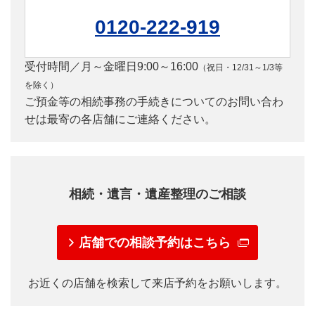
1億円以下の部分
0120-222-919
1億円超3億円以下の部分
受付時間／月～金曜日9:00～16:00
②上記①以外の財産
（祝日・12/31～1/3等
3億円超10億円以下の部分
を除く）
ご預金等の相続事務の手続きについてのお問い合わ
10億円超の部分
せは最寄の各店舗にご連絡ください。
遺産整理業務手数料を計算する「相続税評価額」は、課税
（*2）
価格の特例等
により減額される前の評価額となりま
す。また、債務の額は減額されません。
相続・遺言・遺産整理のご相談
財産の種類により、財産の換金の際には株式取引手数料
等、別途手数料が必要になる場合があります。
店舗での相談予約はこちら
対象の財産、多数・多岐の財産、多数の関係者等により、
特段の注意と特別の手続きが必要となる場合は、別途手数
料を申し受けることがあります。
お近くの店舗を検索して来店予約をお願いします。
MUFGグループ預かり財産とは、相続開始時に三菱Ｕ
ＦＪ銀行、三菱ＵＦＪ信託銀行、三菱ＵＦＪモルガ