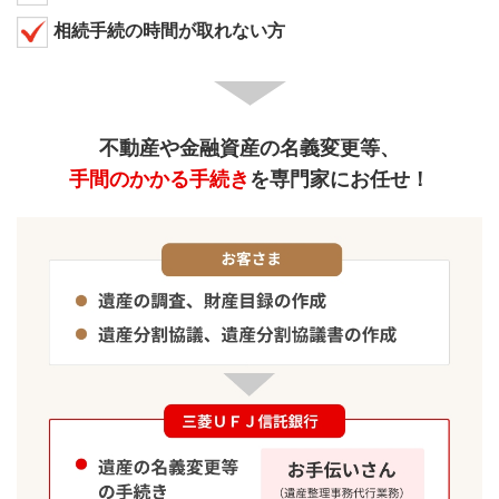
の相続人に対
相続手続の時間が取れない方
する交付前
相続財産目録
（遺産整理業務完了
の相続人に対
＋300,000円）×1.1
不動産や金融資産の名義変更等、
途中解約時の
する交付後
手間のかかる手続き
を専門家にお任せ！
（*）
取り扱い
受任者が委任
対象財産の全
てについて名
（遺産整理業務完了
義変更後およ
＋300,000円）×1.1
び換金手取金
を受領した後
下記の事由により、遂行度合いに応じて手数料と消費
税を申し受けます。
お客さまが三菱ＵＦＪ信託銀行の責に帰することが
できない事由により三菱ＵＦＪ信託銀行を解任した