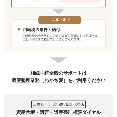
とき
三菱ＵＦＪ信託銀行の同意なく遺産整理業務に関す
る委任契約を終結させたとき
委任契約が解除されたとき
三菱ＵＦＪ信託銀行において委任事項の遂行が不能
または困難と認める場合
［遺産整理業務手数料］
相続税評価額による遺産整理業務対象財産額に下記の
相続手続全般のサポートは
率を乗じた額の合計額（千円未満切り捨て）
遺産整理業務［わかち愛］をご利用ください
横スクロールして確認
遺産整理業務対象財産額
三菱ＵＦＪ信託銀行信託代理店
（*1）
資産承継・遺言・遺産整理相談ダイヤル
①MUFGグループ預かり財産
の部分