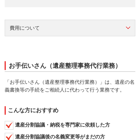
費用について
三菱ＵＦＪ信託銀行が申し受ける費用
費用（消費税込）
お手伝いさん（遺産整理事務代行業務）
横スクロールして確認
「お手伝いさん（遺産整理事務代行業務）」は、遺産の名
義書換等の手続をご相続人に代わって行う業務です。
申し受ける時期
下記の遺産整理業
こんな方におすすめ
遺産整理業務の完了時
遺産分割協議・納税を専門家に依頼した方
遺産分割協議後の名義変更等がまだの方
相続財産目録