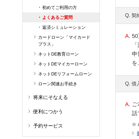
初めてご利用の方
Q.
契
よくあるご質問
返済シミュレーション
A.
5
カードローン「マイカード
プラス」
「
申
ネットDE教育ローン
を
ネットDEマイカーローン
ネットDEリフォームローン
Q.
借
ローン関連お手続き
将来にそなえる
A.
ご
便利につかう
話
予約サービス