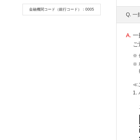
金融機関コード（銀行コード）：0005
Q.
一
A.
一
ご
≪