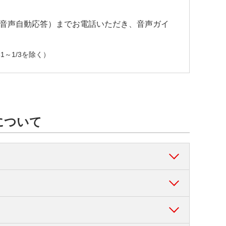
9」（音声自動応答）までお電話いただき、音声ガイ
1～1/3を除く）
について
るローン専用のカードです。
銀行ATM・ローソン銀行ATM・イーネット
だく必要もありません。
いただけます。