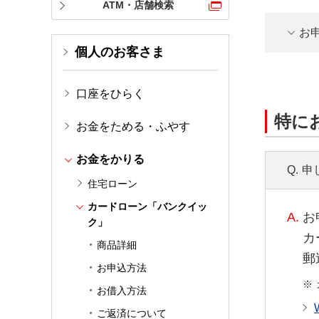
ATM・店舗検索
お
個人のお客さま
口座をひらく
特に
お金をためる・ふやす
お金をかりる
Q.
申
住宅ローン
カードローン「バンクイッ
A.
お
ク」
カ
商品詳細
郵
お申込方法
お借入方法
ご返済について