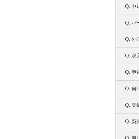
各
Q.
申
A.
バ
Q.
パ
A.
満
Q.
外
A.
原
Q.
収
A.
お
Q.
申
A.
お
お
Q.
何
A.
お
い
Q.
契
A.
イ
Q.
契
A.
ご
Q.
申