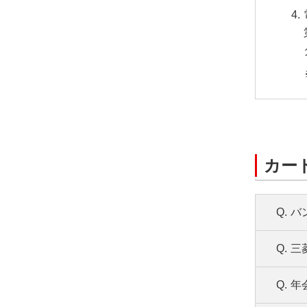
カー
Q.
バ
Q.
三
A.
バ
バ
Q.
年
A.
お
A