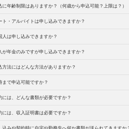
種手数料・年会費も無料で、いざというときのために安
込に年齢制限はありますか？（何歳から申込可能？上限は？）
ンクイックは、年会費もATM利用手数料も無料です。
ローソン銀行ATMは「ローソン銀行ATMマーク」のあるATMが対象と
ATMからお振り込みでご返済する場合は、利用時間・利用機関により
ート・アルバイトは申し込みできますか？
20歳以上65歳未満の方が対象です。
国人は申し込みできますか？
則安定した収入がある方であれば、お申込可能です。
入が年金のみですが申し込みできますか？
申し込みいただけます。ただし、永住許可を受けている
込方法にはどんな方法がありますか？
申し込みいただけます。原則安定した収入がある方であ
申し込みの際は、第二リテールアカウント支店専用ダイヤル「
時まで申込可能ですか？
申込方法はインターネット・電話・スマートフォンアプ
。
Web申込の詳細はこちら
約には、どんな書類が必要ですか？
受付時間：平日9:00～21:00、土・日・祝日9:00～17:00（12/31～1/3
ンターネットなら24時間申込可能です。
約には、収入証明書は必要ですか？
契約には、以下の書類が必要です。
し込みや契約時に自宅や勤務先へ何か書類が送られてきますか