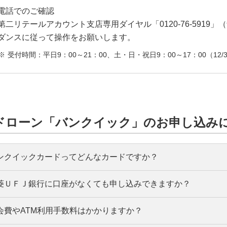
電話でのご確認
第二リテールアカウント支店専用ダイヤル「0120-76-591
ダンスに従って操作をお願いします。
受付時間：平日9：00～21：00、土・日・祝日9：00～17：00（12/3
ドローン「バンクイック」のお申し込み
ンクイックカードってどんなカードですか？
菱ＵＦＪ銀行に口座がなくても申し込みできますか？
ンクイックカードは、最高800万円までご利用いただけ
ンクイックカードを使って当行ATMはもちろん、セブン
会費やATM利用手数料はかかりますか？
申し込みいただけます。また、預金口座を別途開設いた
TMでも利用手数料無料でいつでもお借り入れ・ご返済