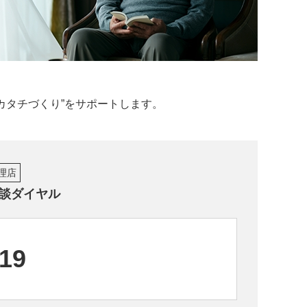
カタチづくり”をサポートします。
理店
談ダイヤル
919