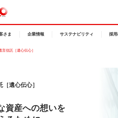
客さま
企業情報
サステナビリティ
採用
遺言信託［遺心伝心］
託［遺心伝心］
な資産への想いを