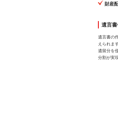
財産
遺言書
遺言書の
えられま
遺留分を
分割が実