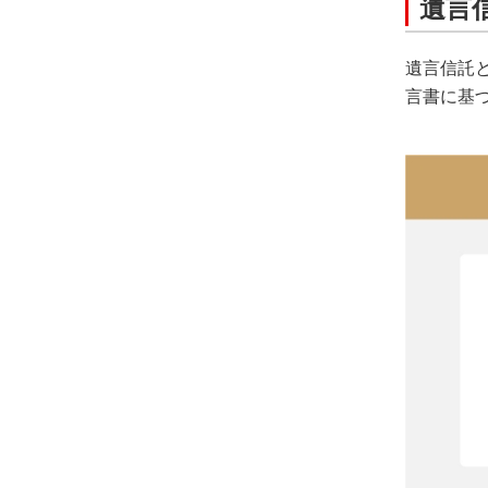
遺言
遺言信託
言書に基