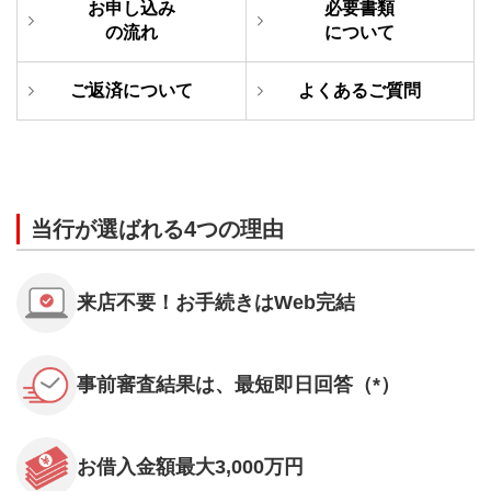
お申し込み
必要書類
の
流れ
に
ついて
ご返済に
ついて
よくある
ご質問
当行が選ばれる4つの理由
来店不要！お手続きはWeb完結
事前審査結果は、最短即日回答（*）
お借入金額最大3,000万円