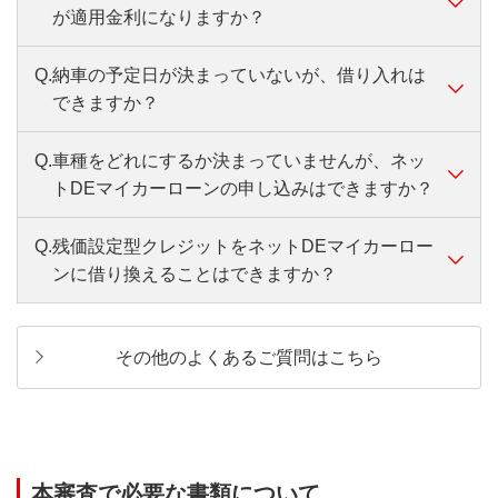
が適用金利になりますか？
お申込受付時間・審査状況によっては、さらにお時間をいただく
場合があります。
Q.
納車の予定日が決まっていないが、借り入れは
A.
お借り入れする月の金利が適用されます。
できますか？
Q.
車種をどれにするか決まっていませんが、ネッ
A.
申し込みできますが、実際のお借り入れは納車日が
トDEマイカーローンの申し込みはできますか？
決まってからになります。
Q.
残価設定型クレジットをネットDEマイカーロー
A.
お申込時点で購入未定の場合は、「購入予定の販売
ンに借り換えることはできますか？
会社」及び「借入希望金額」などをご入力くださ
い。
A.
お申し込みいただけます。
ローンご契約時までに、車種等の記載のある売買契約書のコピー
その他のよくあるご質問はこちら
を追加でご提出いただきます。
お申込内容が変更になった場合は、再審査が必要となる場合があ
ります。
本審査で必要な書類について