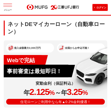
ログイン
メニュー
ネットDEマイカーローン（自動車ロー
ン）
借入金額最大3,000万円
全国からお申込可能！
Webで完結
事前審査は最短即日！
変動金利
（保証料込）
2.125
3.25
年
%
～年
%
住宅ローンご利用中なら年▲0.2%金利優遇！