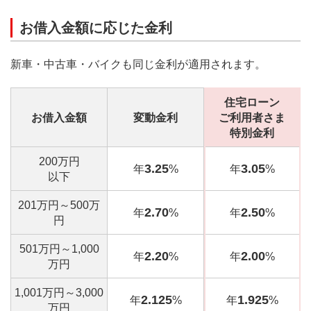
お借入金額に応じた金利
新車・中古車・バイクも同じ金利が適用されます。
住宅ローン
お借入金額
変動金利
ご利用者さま
特別金利
200万円
3.25
3.05
年
%
年
%
以下
201万円～500万
2.70
2.50
年
%
年
%
円
501万円～1,000
2.20
2.00
年
%
年
%
万円
1,001万円～3,000
2.125
1.925
年
%
年
%
万円