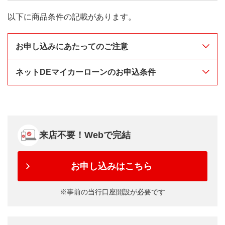
以下に商品条件の記載があります。
お申し込みにあたってのご注意
ネットDEマイカーローンのお申込条件
事業用・転売用・賃貸用車両のご購入にはご利
用できません。
【
ご利用いただける方
】
定められた資金使途以外の利用が判明した場
次の条件をすべて満たす個人のお客さま
合、ローン契約規定違反となり一括でご返済い
年齢が申込時に満18歳以上、完済時に満70歳の誕生
ただきます。
来店不要！Webで完結
日までで、保証会社（㈱ジャックス）の保証を受け
られるお客さま
ご提出いただいた申込書・必要書類等については、
お申し込みはこちら
前年度の税込年収（事業所得の方は申告所得）が
個人情報に十分配慮のうえ、お取り扱いします。な
200万円以上のお客さま
お、書類はご返却できませんのであらかじめご了承
事前の当行口座開設が必要です
※
年金収入のみのお客さまは対象外です。
ください。
勤続（営業）年数が1年以上のお客さま
お申込内容のご確認、およびお借り入れの意思確認
のため、お客さまご指定の連絡先にお電話にてご連