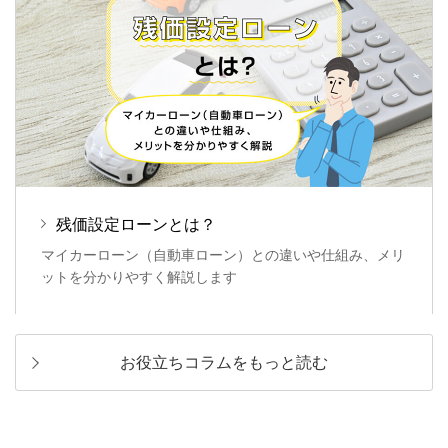
本商品は変動金利です。
据置タイプは適用金利が異なります。ご注意くださ
い。
ローン金利について、くわしくはこちら
社会・市場情勢に応じ金利は見直しになる可能性が
あります。
【
手数料（消費税込）
】
残価設定ローンとは？
繰上返済（一部返済・一括返済）をインターネット
でご返済の場合は手数料無料です。窓口でのお手続
マイカーローン（自動車ローン）との違いや仕組み、メリ
ットを分かりやすく解説します
きでは手数料5,500円（消費税込）が必要です。
※
据置期間中は一部繰上返済できません。
ご契約時に
振込手数料
（窓口扱い）が必要と
なります。
お役立ちコラムをもっと読む
【
返済方法
】