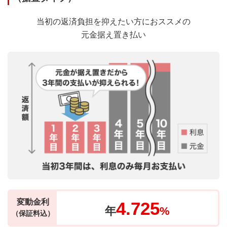
当初の返済負担を抑えたい方におススメの
元金据え置き払い
変動金利
4.725
年
%
（保証料込）