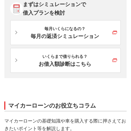
Eメールアドレスをお持ちのお客さま
まずはシミュレーションで
絡します。
※
外国人のお客さまは永住許可を受けている方が対象となり
借入プランを検討
ます。
お申込内容のご確認等は、ご本人さまのみとさせて
いただきます。
毎月いくらになるの？
【
資金使途
】
お申込内容がご契約時と変更になった場合は、再度
毎月の返済シミュレーション
審査を行う場合があります。
自動車・自動二輪車購入資金および諸費用・オプシ
口座の開設ができないお客さまは、ご契約いただく
ョン代金等見積書に記載された付帯経費（営業用車
ことができません。
を除きます）
いくらまで借りられる？
※
購入車両の売買契約書のご名義が、ローンお申込人ご本
お借入額診断はこちら
審査結果の有効期限は3ヵ月です。有効期限内にご
人さまとなるものに限定させていただきます。
契約およびお借り入れが必要です。
※
諸費用・オプション代金へのご利用はご購入時のみとな
本審査時やお借入後に、車検証等の提出をお願いす
ります。
る場合がございます。
※
個人間売買は対象外となります。
お借り入れによって購入した自動車（自動二輪車含
む）を売却する場合には、売却した資金を該当のお
他行・他社でご利用中の自動車購入資金のお借換資
マイカーローンのお役立ちコラム
借り入れの返済に充てていただきますようお願いし
金
ます。
※
据置タイプは、お借換資金にはご利用いただけません。
マイカーローンの基礎知識や車を購入する際に押さえてお
三菱ＵＦＪ銀行では、目的別ローン（教育ローン・
きたいポイント等を解説します。