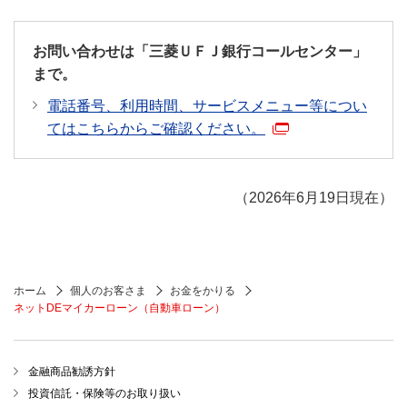
ご指定の当行口座から、毎月ご返済いただきます
（自動引き落とし）。 年２回のボーナス月返済との
併用もできます（6月と12月、1月と7月よりお選び
お問い合わせは「三菱ＵＦＪ銀行コールセンター」
いただけます）。
まで。
くわしくは
こちら
電話番号、利用時間、サービスメニュー等につい
てはこちらからご確認ください。
【
その他
】
お申し込みに際しては、当行所定の審査をさせてい
ただきます。
（2026年6月19日現在）
審査結果によってはご希望にそいかねる場合があり
ます。なお、審査の内容については、お答えいたし
かねますのであらかじめご了承ください。
ホーム
個人のお客さま
お金をかりる
海外にお住まいの方、およびお住まいになる予定の
ネットDEマイカーローン（自動車ローン）
お客さまはお申し込みいただけません。
商品内容について、くわしくは「ネットDEマイカ
ーローン、ネットDEマイカーローン（据置タイ
金融商品勧誘方針
プ）」説明書をご覧ください。
投資信託・保険等のお取り扱い