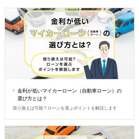
マイカーローン・リフォームローンをいいます）の
【
借入金額
】
各種お申込ページの運営管理を保証会社である株式
50万円以上3,000万円以内（1万円単位）
会社ジャックスに委託しております。ジャックスが
すでにネットDEローンご利用中のお客さまは、以
運営管理するURLのドメインはecredit.jaccs.co.jpと
下の範囲となるようにお申し込みください。
なります。
①マイカーローンのお借入総額は、現在ご利用中の
「ネットDEマイカーローン、ネットDEマイカーロ
残高を含めて3,000万円以内です。
ーン（据置タイプ）」説明書
②ネットDEローン（マイカー・リフォーム・教育
など）のお借入総額は、現在ご利用中の残高を含め
て3,000万円以内です。
【
借入期間
】
金利が低いマイカーローン（自動車ローン）の
6ヵ月以上10年以内（1ヵ月単位）
選び方とは？
※
据置タイプは10年固定（元金据置期間3年、元金返済期
借り換えは可能？ローンを選ぶポイントを解説します
間7年）となります。
【
借入利率
】