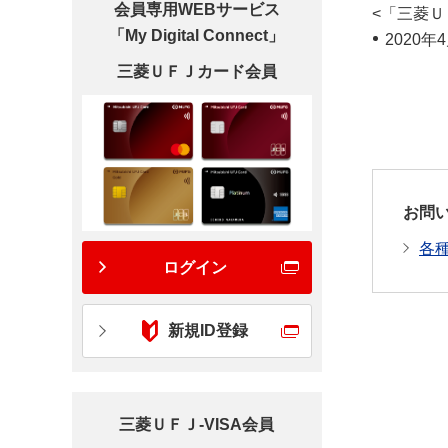
会員専用WEBサービス
<「三菱Ｕ
「My Digital Connect」
2020年
三菱ＵＦＪカード会員
お問
各
ログイン
新規ID登録
三菱ＵＦＪ-VISA会員