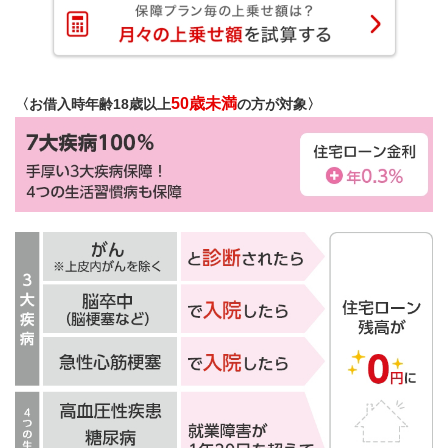
50歳未満
〈お借入時年齢18歳以上
の方が対象〉