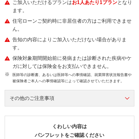
ご加入いただけるプランは
お1人あたり1プラン
となり
ます。
住宅ローンご契約時に非居住者の方はご利用できませ
ん。
告知の内容によりご加入いただけない場合がありま
す。
保険対象期間開始前に発病または診断された疾病やケ
ガに対しては保険金をお支払いできません。
※
医師等の診断書、あるいは医師等への事情確認、就業障害状況報告書や
被保険者ご本人への事情確認等によって確認させていただきます。
その他のご注意事項
がんとは悪性新生物を指します。
このご案内は総合生活保険の概要を紹介したもので
くわしい内容は
す。ご加入にあたっては、必ず「重要事項説明書」
パンフレットをご確認ください