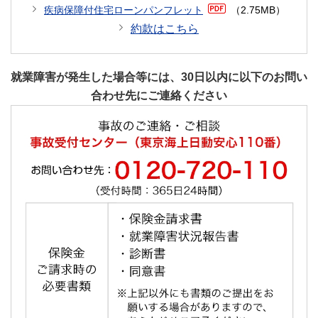
をよくお読みください。
疾病保障付住宅ローンパンフレット
（2.75MB）
ご不明な点は以下お問い合わせ先にご連絡くださ
約款はこちら
い。
保障プラン
お問い合わせ先
就業障害が発生した場合等には、30日以内に以下のお問い
合わせ先にご連絡ください
（引受保険会社）
３大疾病50％
東京海上日動火災保険株式会
7大疾病100％
金融法人部 三菱ＵＦＪ室
全疾病100％
0120-310-768
（代理店）
エムエスティ保険サービス株
保険料支払型
会社
0120-057-767