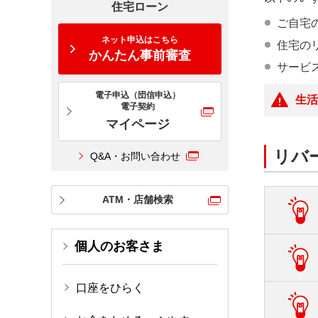
住宅ローン
ご自宅
ネット申込はこちら
住宅の
かんたん事前審査
サービ
電子申込（団信申込）
生活
電子契約
マイページ
リバ
Q&A・お問い合わせ
ATM・店舗検索
個人のお客さま
月々
毎月
口座をひらく
元金