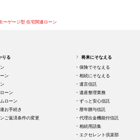
モーゲージ型 住宅関連ローン
かりる
将来にそなえる
ン
保険でそなえる
ーン
相続にそなえる
ン
遺言信託
ローン
遺産整理業務
ムローン
ずっと安心信託
連お手続き
暦年贈与信託
ンご返済条件の変更
代理出金機能付信託
相続用語集
エクセレント倶楽部