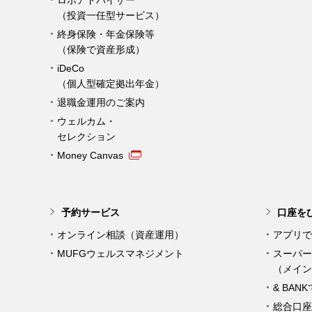
ロボアドバイザー
（投資一任型サービス）
終身保険・年金保険等
（保険で資産形成）
iDeCo
（個人型確定拠出年金）
退職金運用のご案内
ウェルカム・
セレクション
Money Canvas
予約サービス
口座を
オンライン相談（資産運用）
アプリで
MUFGウェルスマネジメント
スーパー
（メイン
& BAN
総合口座