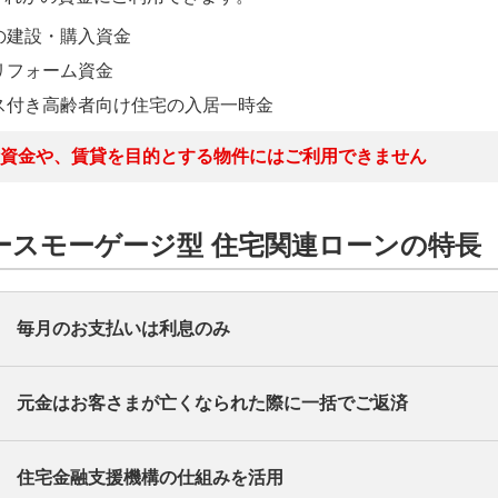
の建設・購入資金
リフォーム資金
ス付き高齢者向け住宅の入居一時金
資金や、賃貸を目的とする物件にはご利用できません
ースモーゲージ型 住宅関連ローンの特長
毎月のお支払いは利息のみ
元金はお客さまが亡くなられた際に一括でご返済
のお支払は利息のみとなるため、毎月の返済負担が少なく抑え
の支払の負担が少ないので、年金収入の方でもご利用が可能で
住宅金融支援機構の仕組みを活用
はお借入さまが亡くなられた際に、ご相続人さまからの返済ま