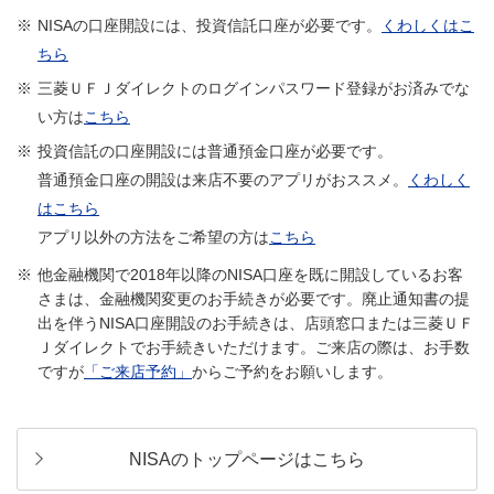
※
NISAの口座開設には、投資信託口座が必要です。
くわしくはこ
ちら
※
三菱ＵＦＪダイレクトのログインパスワード登録がお済みでな
い方は
こちら
※
投資信託の口座開設には普通預金口座が必要です。
普通預金口座の開設は来店不要のアプリがおススメ。
くわしく
はこちら
アプリ以外の方法をご希望の方は
こちら
他金融機関で2018年以降のNISA口座を既に開設しているお客
さまは、金融機関変更のお手続きが必要です。廃止通知書の提
出を伴うNISA口座開設のお手続きは、店頭窓口または三菱ＵＦ
Ｊダイレクトでお手続きいただけます。ご来店の際は、お手数
ですが
「ご来店予約」
からご予約をお願いします。
NISAのトップページはこちら