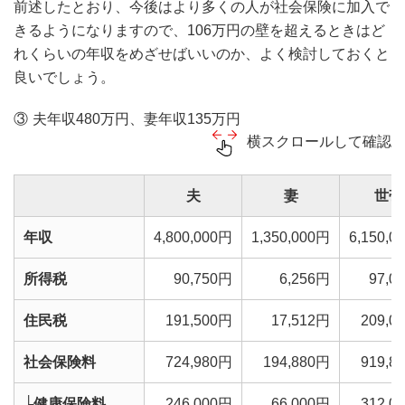
前述したとおり、今後はより多くの人が社会保険に加入で
きるようになりますので、106万円の壁を超えるときはど
れくらいの年収をめざせばいいのか、よく検討しておくと
良いでしょう。
夫年収480万円、妻年収135万円
横スクロールして確認
夫
妻
世帯
年収
4,800,000円
1,350,000円
6,150,0
所得税
90,750円
6,256円
97,0
住民税
191,500円
17,512円
209,0
社会保険料
724,980円
194,880円
919,8
└健康保険料
246,000円
66,000円
312,0