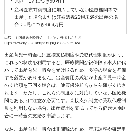
原則：1児につき50万円
産科医療補償制度に加入していない医療機関等で
出産した場合または妊娠週数22週未満の出産の場
合：1児につき48.8万円
出典：全国健康保険協会「子どもが生まれたとき」
https://www.kyoukaikenpo.or.jp/g3/sb3280/r145/
出産育児一時金には直接支払制度や受取代理制度があり、
これらの制度を利用すると、医療機関が被保険者本人に代
わって出産育児一時金を受け取るため、多額の現金を準備
する必要がありません。出産費用の総額が出産育児一時金
の支給額を下回る場合は、健康保険組合から差額が支給さ
れます。ただし、これらの制度をに対応していない医療機
関もある点に注意が必要です。直接支払制度や受取代理制
度を利用しない場合、出産費用を支払ってから健康保険組
合に一時金の支給を申請します。
なお、出産育児一時金は非課税のため、年末調整や確定申