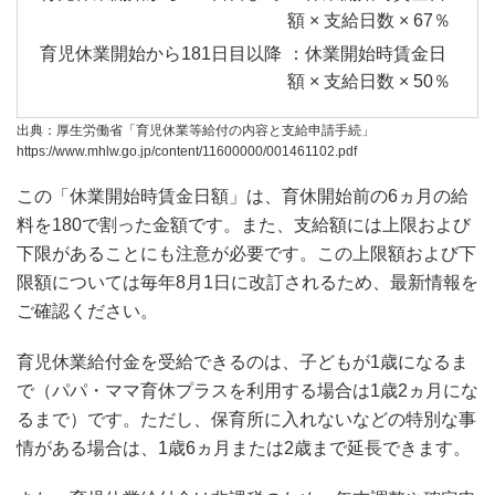
額 × 支給日数 × 67％
：休業開始時賃金日
額 × 支給日数 × 50％
出典：厚生労働省「育児休業等給付の内容と支給申請手続」
https://www.mhlw.go.jp/content/11600000/001461102.pdf
この「休業開始時賃金日額」は、育休開始前の6ヵ月の給
料を180で割った金額です。また、支給額には上限および
下限があることにも注意が必要です。この上限額および下
限額については毎年8月1日に改訂されるため、最新情報を
ご確認ください。
育児休業給付金を受給できるのは、子どもが1歳になるま
で（パパ・ママ育休プラスを利用する場合は1歳2ヵ月にな
るまで）です。ただし、保育所に入れないなどの特別な事
情がある場合は、1歳6ヵ月または2歳まで延長できます。