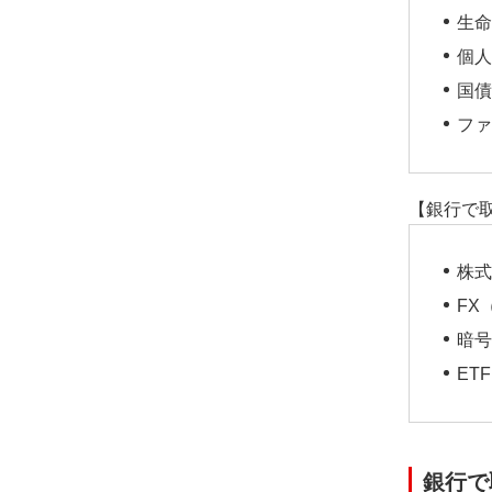
生命
個人
国債
ファ
【銀行で
株式
FX
暗号
ET
銀行で