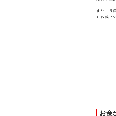
また、具
りを感じ
お金