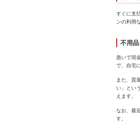
すぐに支
ンの利用
不用品
急いで現
で、自宅
また、質
い」とい
えます。
なお、最
す。