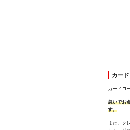
カード
カードロ
急いでお
す。
また、ク