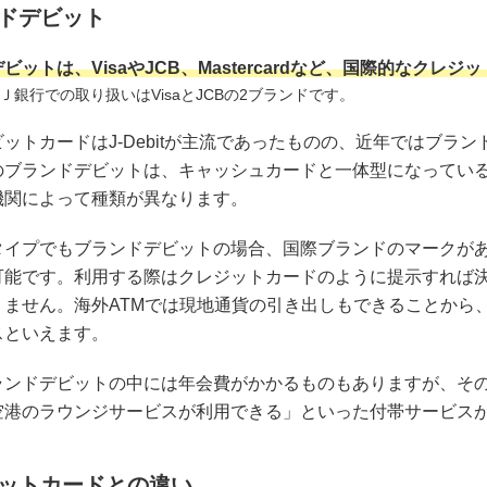
ドデビット
ビットは、VisaやJCB、Mastercardなど、国際的なク
Ｊ銀行での取り扱いはVisaとJCBの2ブランドです。
ットカードはJ-Debitが主流であったものの、近年ではブラ
のブランドデビットは、キャッシュカードと一体型になってい
機関によって種類が異なります。
タイプでもブランドデビットの場合、国際ブランドのマークが
可能です。利用する際はクレジットカードのように提示すれば
りません。海外ATMでは現地通貨の引き出しもできることから
スといえます。
ランドデビットの中には年会費がかかるものもありますが、そ
空港のラウンジサービスが利用できる」といった付帯サービス
ットカードとの違い