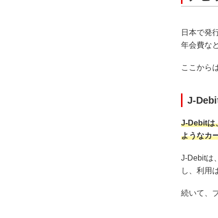
日本で発行
年会費な
ここからは
J-Debi
J-Deb
ようなカ
J-Deb
し、利用
続いて、