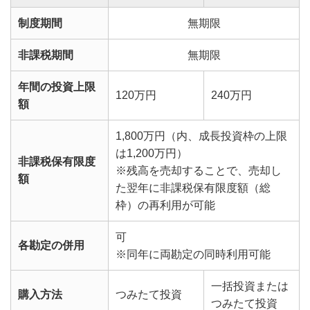
制度期間
無期限
非課税期間
無期限
年間の投資上限
120万円
240万円
額
1,800万円（内、成長投資枠の上限
は1,200万円）
非課税保有限度
※残高を売却することで、売却し
額
た翌年に非課税保有限度額（総
枠）の再利用が可能
可
各勘定の併用
※同年に両勘定の同時利用可能
一括投資または
購入方法
つみたて投資
つみたて投資