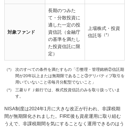
長期のつみた
て・分散投資に
適した一定の投
上場株式・投資
対象ファンド
資信託（金融庁
（*）
信託等
の基準を満たし
た投資信託に限
定）
次のすべての条件を満たすもの「①整理・管理銘柄②信託期
間が20年以上または無期限であること③デリバティブ取引を
用いていないこと④毎月分配型でないこと」
三菱ＵＦＪ銀行では、株式投資信託のみを取り扱っていま
す。
NISA制度は2024年1月に大きな改正が行われ、非課税期
間が無期限化されました。FIRE後も資産運用に取り組む
うえで、非課税期間を気にすることなく運用できるのはう