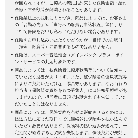
が図られますが、ご契約の際にお約束した保険金額・給付
金額・年金額等が削減されることがあります。
保険業法上の規制にもとづき、商品によっては、お客さま
の「お勤め先」や「当行への融資お申込状況」等により、
当行で保険をお申し込みいただけない場合があります。
保険をお申し込みいただくかどうかが、当行でのお取引
（預金・融資等）に影響するものではありません。
保険は、スーパー普通預金（メインバンク プラス）ポイ
ントサービスの判定対象外です。
商品によっては、被保険者に健康状態等について告知をし
ていただく必要があります。また、被保険者の健康状態等
によりご契約いただけない場合等があります。なお当行の
担当者（保険販売資格をもつ募集人）には告知受領権があ
りませんので、担当者に口頭でお話されても告知していた
だいたことにはなりません。
商品によっては、保険契約を有効に継続させるためには、
払込方法に応じた期日までに継続的に保険料を払い込んで
いただく必要があります。保険料の払い込みが遅れて、一
定期間が経過すると契約が失効します。保険契約が失効し