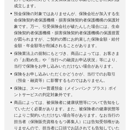
成立します。
預金保険の対象ではありませんが、保険会社が加入する生
命保険契約者保護機構・損害保険契約者保護機構の保護対
象です。万一、引受保険会社が破たんした場合には、生命
保険契約者保護機構・損害保険契約者保護機構の保護措置
が図られますが、ご契約の際にお約束した保険金額・給付
金額・年金額等が削減されることがあります。
保険業法上の規制にもとづき、商品によっては、お客さま
の「お勤め先」や「当行への融資お申込状況」等により、
当行で保険をお申し込みいただけない場合があります。
保険をお申し込みいただくかどうかが、当行でのお取引
（預金・融資等）に影響するものではありません。
保険は、スーパー普通預金（メインバンク プラス）ポイ
ントサービスの判定対象外です。
商品によっては、被保険者に健康状態等について告知をし
ていただく必要があります。また、被保険者の健康状態等
によりご契約いただけない場合等があります。なお当行の
担当者（保険販売資格をもつ募集人）には告知受領権があ
りませんので、担当者に口頭でお話されても告知していた