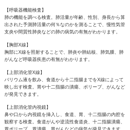
【呼吸器機能検査】
肺の機能を調べる検査。肺活量が年齢、性別、身長から算
出された予測肺活量の何％なのかを測ることで、慢性気管
支炎や間質性肺炎などの肺の病気の有無がわかります。
【胸部X線】
胸部にX線を照射することで、肺炎や肺結核、肺気腫、肺
がんなど呼吸器疾患の有無がわかります。
【上部消化管X線】
バリウム液を飲み、食道から十二指腸までをX線によって
映し出す検査。胃や十二指腸の潰瘍、ポリープ、がんなど
が発見できます。
【上部消化管内視鏡】
鼻や口から内視鏡を挿入し、食道、胃、十二指腸の内腔を
観察する検査。食道がんや逆流性食道炎、十二指腸潰瘍、
胃ポリープ、胃潰瘍、胃がんなどの病気が発見できます。