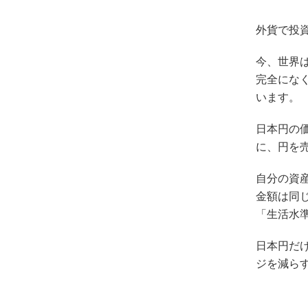
外貨で投
今、世界
完全にな
います。
日本円の
に、円を
自分の資
金額は同
「生活水
日本円だ
ジを減ら