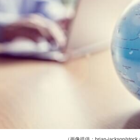
（画像提供：brian-jackson/stock.