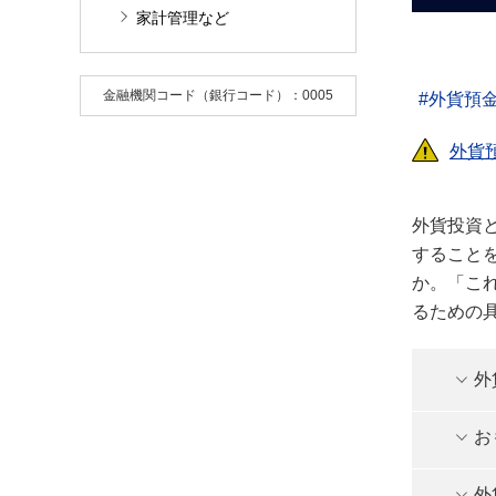
家計管理など
金融機関コード（銀行コード）：0005
外貨預
外貨
外貨投資
すること
か。「こ
るための
外
お
外