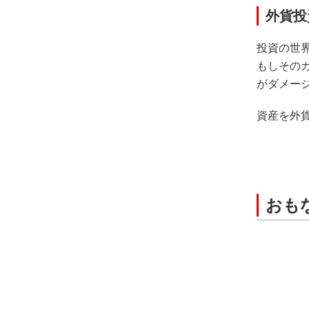
外貨投
投資の世
もしその
がダメー
資産を外
おも