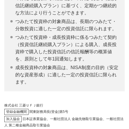
信託継続購入プラン）に基づく、定期かつ継続的
な方法により行うことができます。
つみたて投資枠の対象商品は、長期のつみたて・
分散投資に適した一定の投資信託に限られます。
つみたて投資枠・成長投資枠に係るつみたて契約
（投資信託継続購入プラン）による購入、成長投
資枠で購入した投資信託の信託報酬等の概算値
を、原則として年1回通知します。
成長投資枠の対象商品は、NISA制度の目的（安定
的な資産形成）に適した一定の投資信託に限られ
ます。
株式会社 三菱ＵＦＪ銀行
登録金融機関
関東財務局長(登金)第5号
加入協会
日本証券業協会、一般社団法人 金融先物取引業協会、一般社団法
人 第二種金融商品取引業協会