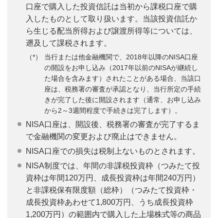
口座で購入した投資信託は当初から課税口座で購
入したものとして取り扱います。当該投資信託か
ら生じる配当所得および譲渡所得等については、
遡及して課税されます。
当行または他金融機関で、2018年以降のNISA口座
の開設をお申し込み（2017年以前のNISAが継続し
た場合を含みます）されたことがある場合、当該口
座は、税務署の審査が承認となり、当行所定の手続
きが完了した後に開設されます（通常、お申し込み
から2～3週間程度で手続きは完了します）。
NISA口座は、開設後、税務署の審査が完了するま
で金融機関の変更および廃止はできません。
NISA口座での損失は税制上ないものとされます。
NISA制度では、年間の非課税投資枠（つみたて投
資枠は年間120万円、成長投資枠は年間240万円）
と非課税保有限度額（総枠）（つみたて投資枠・
成長投資枠あわせて1,800万円、うち成長投資枠
1,200万円）の範囲内で購入した上場株式等の商品