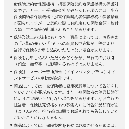
命保険契約者保護機構・損害保険契約者保護機構の保護対
象です。万一、引受保険会社が破たんした場合には、生命
保険契約者保護機構・損害保険契約者保護機構の保護措置
が図られますが、ご契約の際にお約束した保険金額・給付
金額・年金額等が削減されることがあります。
保険業法上の規制にもとづき、商品によっては、お客さま
の「お勤め先」や「当行への融資お申込状況」等により、
当行で保険をお申し込みいただけない場合があります。
保険をお申し込みいただくかどうかが、当行でのお取引
（預金・融資等）に影響するものではありません。
保険は、スーパー普通預金（メインバンク プラス）ポイ
ントサービスの判定対象外です。
商品によっては、被保険者に健康状態等について告知をし
ていただく必要があります。また、被保険者の健康状態等
によりご契約いただけない場合等があります。なお当行の
担当者（保険販売資格をもつ募集人）には告知受領権があ
りませんので、担当者に口頭でお話されても告知していた
だいたことにはなりません。
商品によっては、保険契約を有効に継続させるためには、