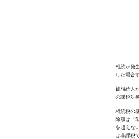
相続が発
した場合
被相続人
の課税対
相続税の基
除額は「5
を超えない
は非課税