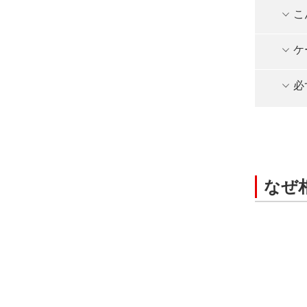
こ
ケ
必
なぜ