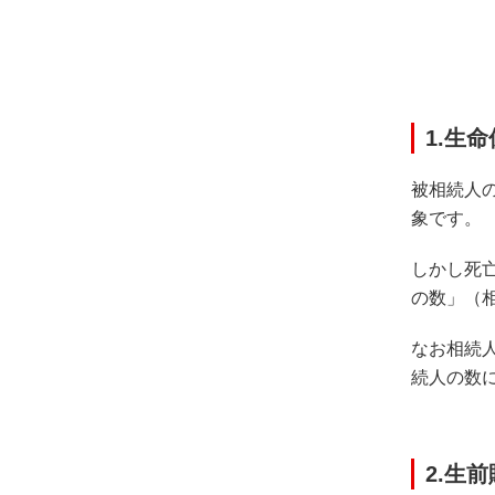
1.生
被相続人
象です。
しかし死
の数」（
なお相続
続人の数
2.生