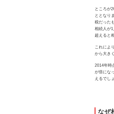
ところが2
ととなりま
税だったも
相続人が1
超えると
これにより
から大き
2014年
が倍にな
えるでし
なぜ