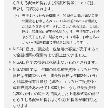
ら生じる配当所得および譲渡所得等については、
遡及して課税されます。
当行または他金融機関で、2018年以降のNISA口座
の開設をお申し込み（2017年以前のNISAが継続し
た場合を含みます）されたことがある場合、当該口
座は、税務署の審査が承認となり、当行所定の手続
きが完了した後に開設されます（通常、お申し込み
から2～3週間程度で手続きは完了します）。
NISA口座は、開設後、税務署の審査が完了するま
で金融機関の変更および廃止はできません。
NISA口座での損失は税制上ないものとされます。
NISA制度では、年間の非課税投資枠（つみたて投
資枠は年間120万円、成長投資枠は年間240万円）
と非課税保有限度額（総枠）（つみたて投資枠・
成長投資枠あわせて1,800万円、うち成長投資枠
1,200万円）の範囲内で購入した上場株式等の商品
から生じる配当所得および譲渡所得等が非課税と
なります。