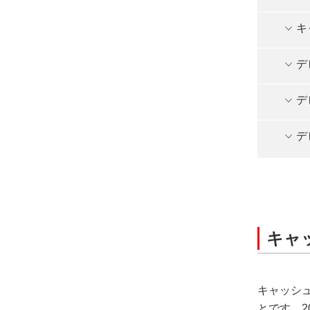
キ
デ
デ
デ
キャ
キャッシ
とです。2