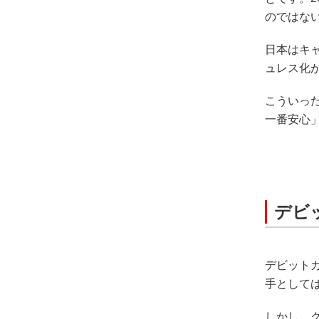
のではな
日本はキ
ュレス化
こういっ
一番安心
デビ
デビット
手として
しかし、