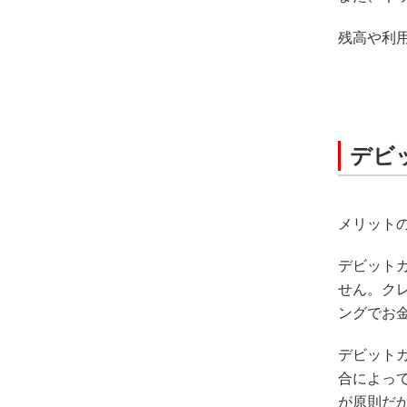
残高や利
デビ
メリット
デビット
せん。ク
ングでお
デビット
合によっ
が原則だ