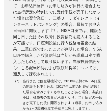
て、お申込日当日（お申し込みが休日の場合また
は当行所定の時刻までに受付手続が完了しなかっ
た場合は翌営業日）、三菱ＵＦＪダイレクト（イ
ンターネットバンキング）の場合、最短でお申込
（*）
日当日に開設します
。NISA口座では、開設と
同じ日またはそれ以降に投資信託を購入すること
が可能です。口座開設後に行う税務署審査の結
果、二重口座であったことが判明した場合、NISA
口座で購入した投資信託は当初から課税口座で購
入したものとして取り扱います。当該投資信託か
ら生じる配当所得および譲渡所得等については、
遡及して課税されます。
当行または他金融機関で、2018年以降のNISA口座
の開設をお申し込み（2017年以前のNISAが継続し
た場合を含みます）されたことがある場合、当該口
座は、税務署の審査が承認となり、当行所定の手続
きが完了した後に開設されます（通常、お申し込み
から2～3週間程度で手続きは完了します）。