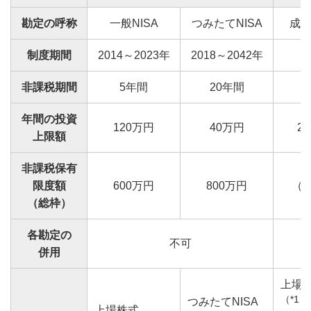
勘定の呼称
一般NISA
つみたてNISA
成
制度期間
2014～2023年
2018～2042年
非課税期間
5年間
20年間
年間の投資
120万円
40万円
2
上限額
非課税保有
限度額
600万円
800万円
（
（総枠）
各勘定の
不可
併用
上場
（*1）
つみたてNISA
上場株式