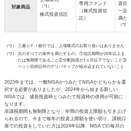
専用ファンド
資信
（*1）
対象商品
、
（株式投資信
一定
株式投資信託
託）
満た
（*2）
三菱ＵＦＪ銀行では、上場株式のお取り扱いはありません
次のすべての条件を満たすもの。①信託期間が20年以上ま
たは無期限であること②分配頻度が1ヵ月以下でないこと③
ヘッジ目的以外のデリバティブが組み込まれていないこと
2023年までは、一般NISAかつみたてNISAかどちらかを選
択する必要がありましたが、2024年から始まる新しい
NISAでは、成長投資枠とつみたて投資枠の併用が可能に
なります。
非課税期間も無制限となり、年間の投資上限額も引き上げ
られるので、今まで毎年の投資上限額を使い切り、課税口
座での投資をしていた方は2024年以降、NISAでの毎月の