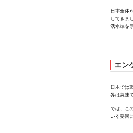
日本全体
してきまし
活水準を
エン
日本では戦
昇は急速で
では、こ
いる要因