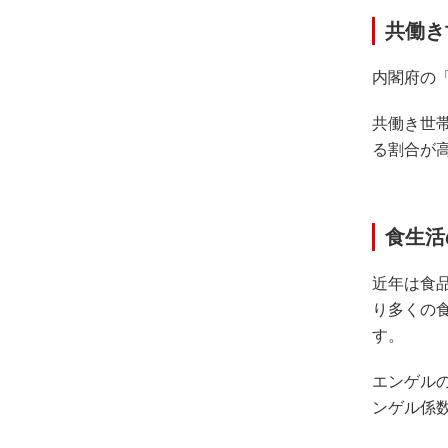
共働き
内閣府の
共働き世
る割合が
食生活
近年は食
り多くの
す。
エンゲル
ンゲル係