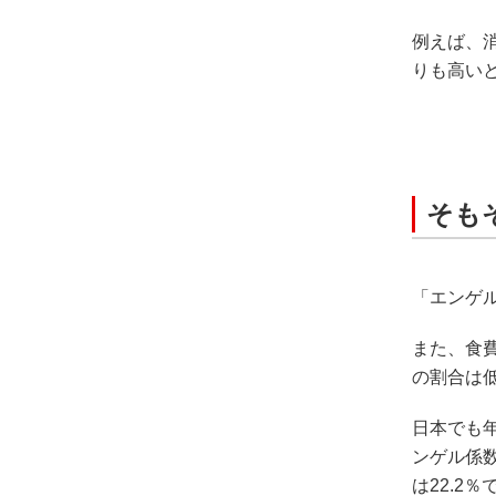
例えば、
りも高い
そも
「エンゲ
また、食
の割合は
日本でも
ンゲル係数
は22.2％