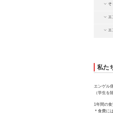
そ
エ
エ
私た
エンゲル
（学生を
1年間の食費
＊食費に