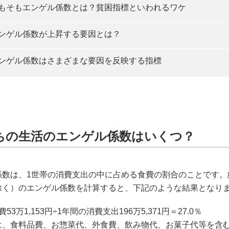
もそもエンゲル係数とは？貧困指標といわれるワケ
ンゲル係数が上昇する要因とは？
ンゲル係数はさまざまな要因を反映する指標
ちの生活のエンゲル係数はいくつ？
係数は、1世帯の消費支出の中に占める食費の割合のことです。総
除く）のエンゲル係数を計算すると、下記のような結果となり
53万1,153円÷1年間の消費支出196万5,371円＝27.0％
は、食料品費、お惣菜代、外食費、飲み物代、お菓子代等を含