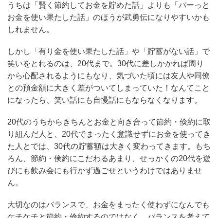
うちは「賢く節約してお金を貯めた話」よりも「パーっと
お金を使い果たした話」のほうが武勇伝になりやすいかも
しれません。
しかし「有り金を使い果たした話」や「貯蓄がない話」で
笑いをとれるのは、20代まで。30代に差しかかれば周り
から心配されるようにもなり、気づいた頃には友人や同僚
との預金額に大きく差がついてしまっていた！なんてこと
になったら、笑い話にも自慢話にもならなくなります。
20代のうちからきちんとお金と向き合って節約・倹約に取
り組んだ人と、20代でまったく意識せずにお金を使ってき
た人とでは、30代の貯蓄額は大きく変わってきます。もち
ろん、節約・倹約にこだわるあまり、せっかくの20代を遊
びにも飲み会にも行かず過ごせというわけではありませ
ん。
大切なのはバランスで、お金をまったく使わずになんでも
ケチケチと節約・倹約するのではなく、バランスを考えて