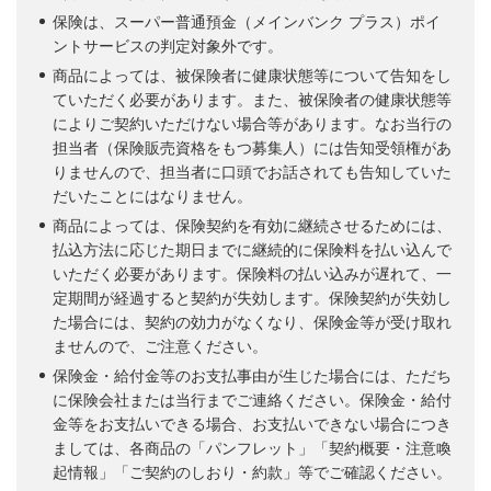
保険は、スーパー普通預金（メインバンク プラス）ポイ
ントサービスの判定対象外です。
商品によっては、被保険者に健康状態等について告知をし
ていただく必要があります。また、被保険者の健康状態等
によりご契約いただけない場合等があります。なお当行の
担当者（保険販売資格をもつ募集人）には告知受領権があ
りませんので、担当者に口頭でお話されても告知していた
だいたことにはなりません。
商品によっては、保険契約を有効に継続させるためには、
払込方法に応じた期日までに継続的に保険料を払い込んで
いただく必要があります。保険料の払い込みが遅れて、一
定期間が経過すると契約が失効します。保険契約が失効し
た場合には、契約の効力がなくなり、保険金等が受け取れ
ませんので、ご注意ください。
保険金・給付金等のお支払事由が生じた場合には、ただち
に保険会社または当行までご連絡ください。保険金・給付
金等をお支払いできる場合、お支払いできない場合につき
ましては、各商品の「パンフレット」「契約概要・注意喚
起情報」「ご契約のしおり・約款」等でご確認ください。