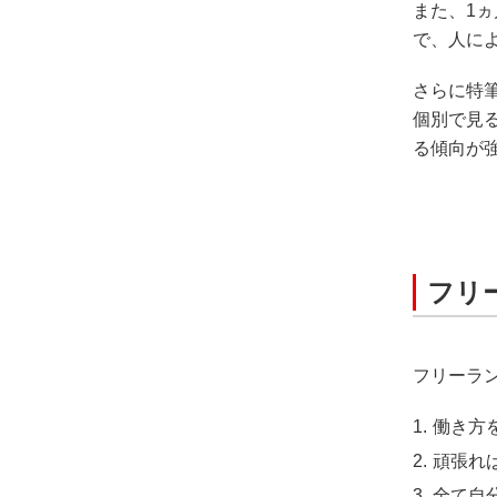
また、1ヵ
で、人に
さらに特
個別で見
る傾向が
フリ
フリーラ
働き方
頑張れ
全て自