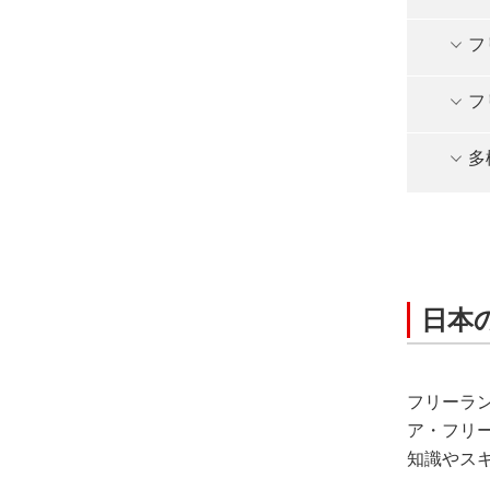
フ
フ
多
日本
フリーラ
ア・フリ
知識やス