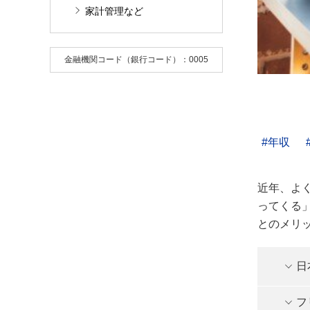
家計管理など
金融機関コード（銀行コード）：0005
年収
近年、よ
ってくる
とのメリ
日
フ