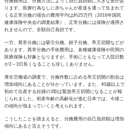
分娩費用は、分娩方法によって自己負担額に大きな差があ
ります。医療行為なしに赤ちゃんが産道を通って生まれて
くる正常分娩の場合の費用平均は約25万円（2016年国民
健康保険中央会の調査結果）。正常分娩には保険が適用さ
れませんので、全額自己負担です。
一方、異常分娩には吸引分娩、鉗子分娩、帝王切開などが
あります。異常分娩の手術費用は、各種健康保険や民間の
医療保険も対象となりますが、手術にともなって入院日数
が2～3日長くなることも珍しくありません。
厚生労働省の調査で、分娩件数に占める帝王切開の割合は
増加傾向にあることが分かっています。また、40歳以上で
初めて出産する妊婦の3割は緊急帝王切開になることが報
じられました。初産年齢の高齢化が進む日本では、今後こ
の傾向が強まっていくと考えられます。
こうしたことを踏まえると、分娩費用の自己負担額は増加
傾向にあると言えそうです。