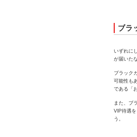
ブラ
いずれに
が届いた
ブラック
可能性も
である「
また、ブ
VIP待
う。