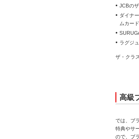
JCBの
ダイナー
ムカー
SURUGA
ラグジ
ザ・クラ
高級
では、ブ
特典やサ
ので、ブ