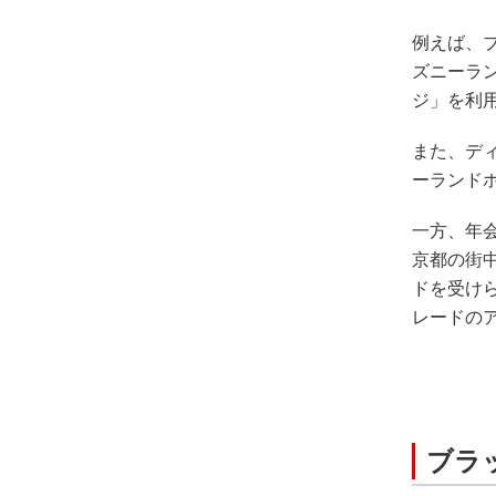
例えば、
ズニーラ
ジ」を利
また、デ
ーランドホ
一方、年
京都の街
ドを受け
レードの
ブラ