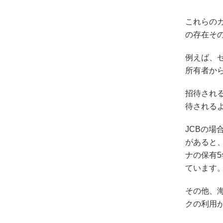
これらの
の存在そ
例えば、
所有者か
招待され
待される
JCBの場
があると
ナの保有5
ています
その他、
クの利用