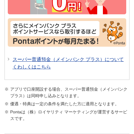
店舗での口座開設についてくわしくはこちら
本人確認書類等は有効期限内、または発行日から6ヵ月以
内のものに限ります。
在留カードをお持ちのお客さまはご提示ください（在留期
間・在留資格などを確認させていただきます）。
スーパー普通預金（メインバンク プラス）について
2026年6月14日以降に発行された在留カードをお持ちのお
客さまは、追加でパスポートや住民票などのご提示をお願
くわしくはこちら
いする場合があります。
預金口座の開設時にはマイナンバーの届け出をご依頼して
おります。
アプリで口座開設する場合、スーパー普通預金（メインバンク
プラス）は同時申し込みとなります。
マイナンバー制度 預貯金口座付番制度についてく
優遇・特典は一定の条件を満たした方に適用となります。
わしくはこちら
Pontaは（株）ロイヤリティ マーケティングが運営するサービ
スです。