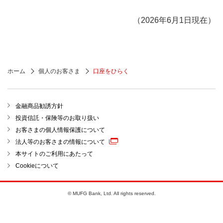
お取引時確認についてくわしくはこちら
（2026年6月1日現在）
2 「個人番号（マイナンバー）が確認できる書
類」をご準備ください。
ホーム
個人のお客さま
口座をひらく
個人番号（マイナンバー）が確認できる書類につい
てくわしくはこちら
金融商品勧誘方針
投資信託・保険等のお取り扱い
3 口座開設理由やご利用目的をお伺いしたうえ
お客さまの個人情報保護について
で口座開設をご遠慮いただくことがあります。
法人等のお客さまの情報について
口座を開設する支店は、ご自宅またはお勤め先等に近
本サイトのご利用にあたって
いなど、ご利用に便利な支店をお選びください。それ
Cookieについて
以外の支店をご希望の際には、その理由をお伺いし、
場合により、お断りすることがあります。
© MUFG Bank, Ltd. All rights reserved.
国内店舗についてくわしくはこちら