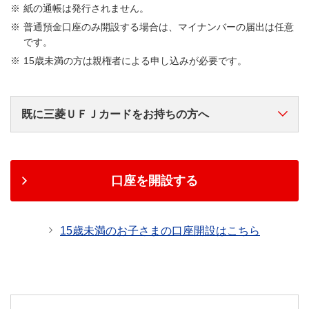
紙の通帳は発行されません。
普通預金口座のみ開設する場合は、マイナンバーの届出は任意
です。
15歳未満の方は親権者による申し込みが必要です。
既に三菱ＵＦＪカードをお持ちの方へ
ＭＤＣアプリでの三菱ＵＦＪ銀行普通預金口座の開設
お手続きをおすすめいたします。
口座を開設する
ＭＤＣアプリで
15歳未満のお子さまの口座開設はこちら
口座開設する
三菱UFJニコス（株）が発行する、三菱ＵＦＪカード