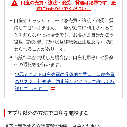
口座の売買・譲渡・譲受・貸借は犯罪です、絶
以外のカードをお持ちのお客さまはスマート口座開設
対に行わないでください。
アプリでお手続きください。
口座やキャッシュカードを売買・譲渡・譲受・貸
借してはいけません。口座が犯罪に利用されるこ
とを知らなかった場合でも、お客さま自身が法令
違反（詐欺罪、犯罪収益移転防止法違反等）で罰
せられることがあります。
当該行為が判明した場合は、口座利用停止や警察
への通報等を行います。
犯罪者による口座売買の具体的な手口、口座売買
のリスク、対処法、防止策などについて詳しく解
説しています。
アプリ以外の方法で口座を開設する
以下に該当する方は店舗でお申し込みください。