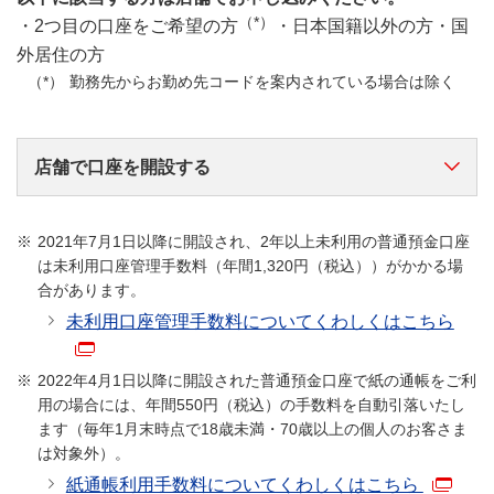
（*）
・2つ目の口座をご希望の方
・日本国籍以外の方・国
外居住の方
勤務先からお勤め先コードを案内されている場合は除く
店舗で口座を開設する
2021年7月1日以降に開設され、2年以上未利用の普通預金口座
は未利用口座管理手数料（年間1,320円（税込））がかかる場
合があります。
未利用口座管理手数料についてくわしくはこちら
2022年4月1日以降に開設された普通預金口座で紙の通帳をご利
用の場合には、年間550円（税込）の手数料を自動引落いたし
口座開設希望店舗にお越しください。
ます（毎年1月末時点で18歳未満・70歳以上の個人のお客さま
ご来店の際には
事前にご予約いただくとスムー
は対象外）。
ズ
にお手続きいただけます。
紙通帳利用手数料についてくわしくはこちら