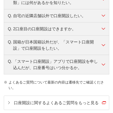
類」には何があるかを知りたい。
Q.
自宅の近隣店舗以外で口座開設したい。
A.
本人確認の際にご提示いただく書類は、法令によ
り以下のものが定められています。
Q.
2口座目の口座開設はできますか。
A.
ご自宅の近隣店舗以外に、お勤め先の近隣店舗、
本人確認書類について、くわしくはこちら
お勤め先から指定の店舗で口座開設ができます。
すでに普通預金口座をお持ちの方は、原則「スマ
Q.
国籍が日本国籍以外だが、「スマート口座開
上記以外の店舗をご希望の場合は、理由をお伺い
A.
ート口座開設」アプリをご利用いただけません。
設」で口座開設をしたい。
し、口座開設をお断りする場合があります。
勤務先からお勤め先コードを案内されている場合を除
「スマート口座開設」アプリでは、口座開設時の
く。
Q.
「スマート口座開設」アプリで口座開設を申し
A.
日本国籍以外の方または二重国籍の方は、窓口で
定期預金・一般財形・社員総合口座等の普通預金以外
お手続きで全店から店舗を選択できますが、口座
込んだが、口座番号はいつ分かるか。
の取引確認が必要なため、「スマート口座開設」
の口座のみお持ちの場合、スマート口座開設での受付
開設希望店舗は、自宅またはお勤め先の近隣店
をご利用いただけません。
が可能な場合があります。
舗、お勤め先から指定の店舗よりお選びくださ
「スマート口座開設」アプリで口座開設をした場
A.
お近くの店舗にご来店のうえ、ご相談ください。
詳しくは
こちら
をご確認ください。
よくあるご質問について最新の内容は遷移先でご確認くださ
合、口座番号は以下にてご確認ください。
い。
い。
ご来店の際には事前にご予約いただくと便利で
横スクロールして確認
すでに普通預金口座をお持ちの方で、2つめの口座
口座開設方法について、くわしくはこちら
す。
をご希望の場合、お近くの店舗にご来店のうえご
口座開設に関するよくあるご質問をもっと見る
相談ください。
口座名義人の年齢
口座番号の確認方
お手続きについてはこちら
ご来店の際には事前にご予約いただくと便利で