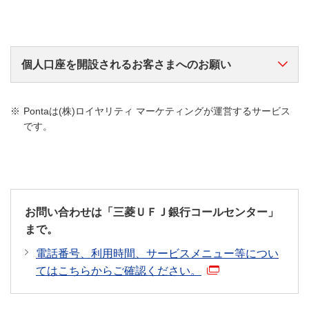
ご来店予約についてはこちら
（*1
Eメールアドレスあてに通知
す。
15歳以上
または
お手続きについてはこちら
アプリトップ画面の「口座番号
ご来店予約についてはこちら
個人口座を開設されるお客さまへのお願い
（*3）
15歳未満
キャッシュカード
なお、お申込内容によっては開設できない場合が
（*）
1 「本人確認書類」と「ご印鑑」
をご準備
あります。
Pontaは(株)ロイヤリティ マーケティングが運営するサービス
のうえ、ご本人さまがお申し込みください。
です。
Eメールに記載のURLよりご確認ください。お申し
個人番号カードなど、現住所記載の公的書類のご準備
込みから一定期間経過後は、Eメールに記載のURL
をお願いします。
およびアプリからの確認はできなくなります。
在留カードをお持ちのお客さまはご提示ください（在
当日に口座番号を確認したい場合、平日午前中に
留期間・在留資格等を確認させて頂きます）。
「犯罪による収益の移転防止に関する法律」に基づ
申し込みしてください。（申込状況により、翌営
き、ご本人さまからのお申し込みであること、ならび
業日以降になる場合があります。）
お問い合わせは「三菱ＵＦＪ銀行コールセンター」
に取引を行う目的・ご職業等を確認させていただきま
口座開設完了後にキャッシュカードを郵送しま
まで。
す。
す。口座番号はキャッシュカードで確認してくだ
スマート口座開設をご利用の場合、印鑑の届出は不要
電話番号、利用時間、サービスメニュー等につい
さい。
です。
てはこちらからご確認ください。
本人確認書類についてくわしくはこちら