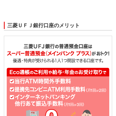
受付時間
平日9時～15時
口座番号通知まで
三菱ＵＦＪ銀行口座のメリット
即日（キャッシュカード受け取りまで約1週間）
ご用意いただくもの