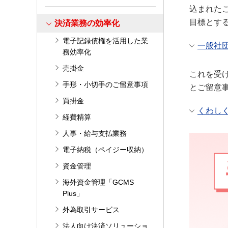
込まれた
目標とす
決済業務の効率化
電子記録債権を活用した業
一般社
務効率化
売掛金
これを受
手形・小切手のご留意事項
とご留意
買掛金
くわし
経費精算
人事・給与支払業務
電子納税（ペイジー収納）
資金管理
海外資金管理「GCMS
Plus」
外為取引サービス
法人向け決済ソリューショ