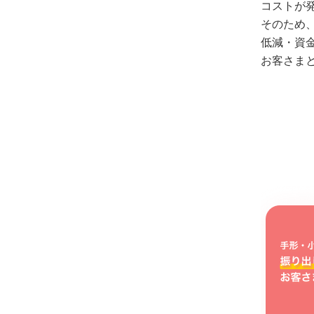
コストが
そのため
低減・資
お客さま