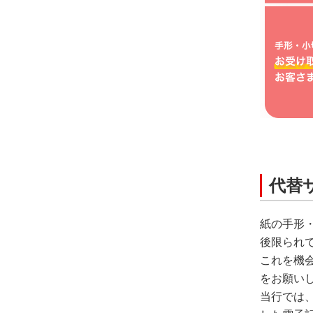
代替
紙の手形
後限られ
これを機
をお願い
当行では、