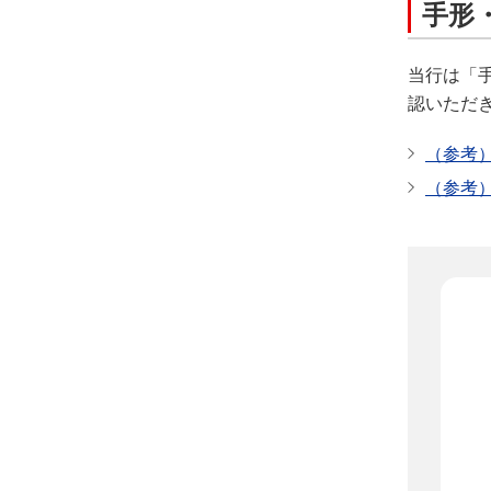
手形
当行は「
認いただ
（参考）
（参考）