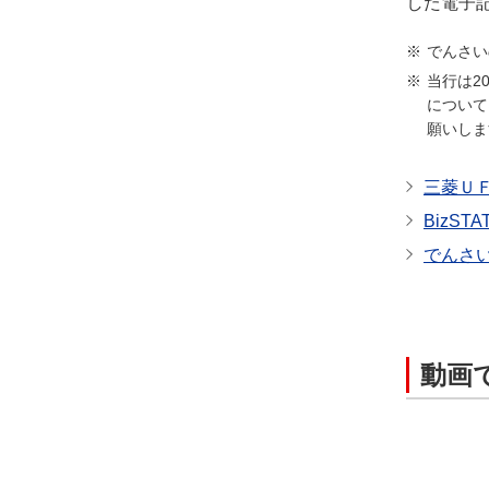
した電子
でんさい
当行は2
について
願いしま
三菱Ｕ
BizSTA
でんさい
動画