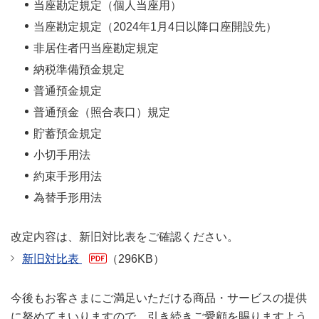
当座勘定規定（個人当座用）
当座勘定規定（2024年1月4日以降口座開設先）
非居住者円当座勘定規定
納税準備預金規定
普通預金規定
普通預金（照合表口）規定
貯蓄預金規定
小切手用法
約束手形用法
為替手形用法
改定内容は、新旧対比表をご確認ください。
新旧対比表
（296KB）
今後もお客さまにご満足いただける商品・サービスの提供
に努めてまいりますので、引き続きご愛顧を賜りますよう