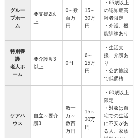
・65歳以上
グルー
0～数
15～
の認知症高
要支援2以
プホー
百万
30万
齢者限定
上
ム
円
円
・介護、機
能訓練あり
・生活支
特別養
6～
援、介護あ
護
要介護度3
0円
15万
り
老人ホ
以上
円
・公的施設
ーム
で低価格
・60歳以上
限定
数十
・対象は自
15～
ケアハ
自立～要介
万～
宅での生活
30万
ウス
護3
数百
に不安があ
円
万円
る人、家族