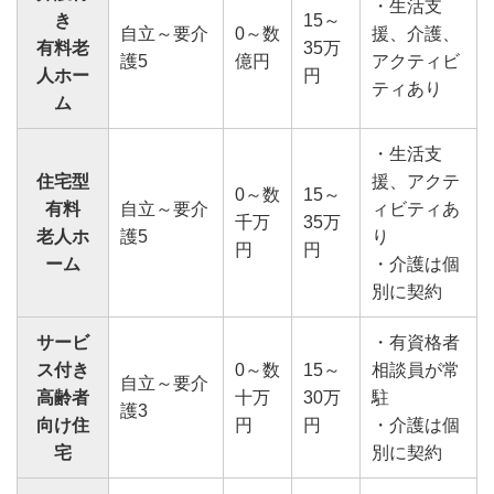
・生活支
き
15～
自立～要介
0～数
援、介護、
有料老
35万
護5
億円
アクティビ
人ホー
円
ティあり
ム
・生活支
住宅型
援、アクテ
0～数
15～
有料
自立～要介
ィビティあ
千万
35万
老人ホ
護5
り
円
円
ーム
・介護は個
別に契約
サービ
・有資格者
ス付き
0～数
15～
相談員が常
自立～要介
高齢者
十万
30万
駐
護3
向け住
円
円
・介護は個
宅
別に契約