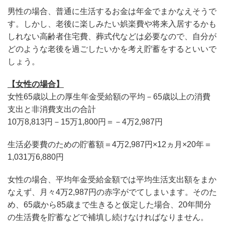
男性の場合、普通に生活するお金は年金でまかなえそうで
す。しかし、老後に楽しみたい娯楽費や将来入居するかも
しれない高齢者住宅費、葬式代などは必要なので、自分が
どのような老後を過ごしたいかを考え貯蓄をするといいで
しょう。
【女性の場合】
女性65歳以上の厚生年金受給額の平均－65歳以上の消費
支出と非消費支出の合計
10万8,813円－15万1,800円＝－4万2,987円
生活必要費のための貯蓄額＝4万2,987円×12ヵ月×20年＝
1,031万6,880円
女性の場合、平均年金受給金額では平均生活支出額をまか
なえず、月々4万2,987円の赤字がでてしまいます。そのた
め、65歳から85歳まで生きると仮定した場合、20年間分
の生活費を貯蓄などで補填し続けなければなりません。