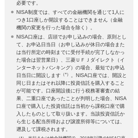
必要です。
NISA制度では、すべての金融機関を通じて1人に
つき1口座しか開設することはできません（金融
機関の変更を行った場合を除く）。
NISA口座は、店頭でお申し込みの場合、原則とし
て、お申込日当日（お申し込みが休日の場合また
は当行所定の時刻までに受付手続が完了しなかっ
た場合は翌営業日）、三菱ＵＦＪダイレクト（イ
ンターネットバンキング）の場合、最短でお申込
（*）
日当日に開設します
。NISA口座では、開設と
同じ日またはそれ以降に投資信託を購入すること
が可能です。口座開設後に行う税務署審査の結
果、二重口座であったことが判明した場合、NISA
口座で購入した投資信託は当初から課税口座で購
入したものとして取り扱います。当該投資信託か
ら生じる配当所得および譲渡所得等については、
遡及して課税されます。
当行または他金融機関で、2018年以降のNISA口座