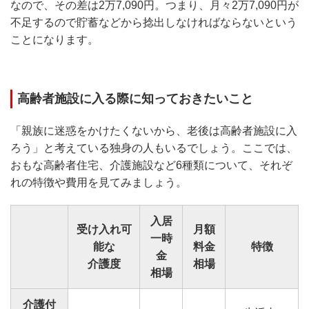
なので、その差は2万7,090円。つまり、月々2万7,090円が
不足するので貯蓄などから捻出しなければならないという
ことになります。
高齢者施設に入る際に知っておきたいこと
「親族に迷惑をかけたくないから、老後は高齢者施設に入
ろう」と考えている独身の人もいるでしょう。ここでは、
おもな高齢者住宅、介護施設など6種類について、それぞ
れの特徴や費用を見てみましょう。
入居
受け入れ可
月額
一時
能な
料金
特徴
金
介護度
相場
相場
介護付