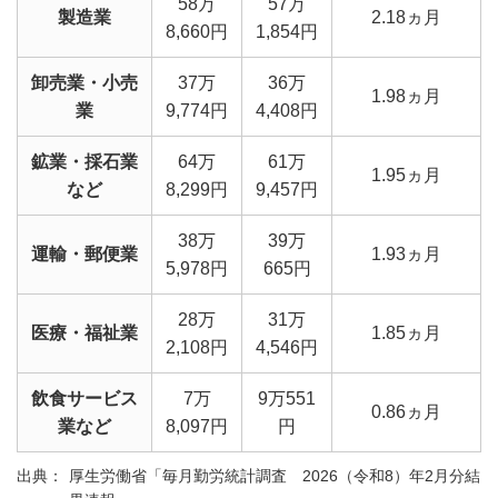
58万
57万
製造業
2.18ヵ月
8,660円
1,854円
卸売業・小売
37万
36万
1.98ヵ月
業
9,774円
4,408円
鉱業・採石業
64万
61万
1.95ヵ月
など
8,299円
9,457円
38万
39万
運輸・郵便業
1.93ヵ月
5,978円
665円
28万
31万
医療・福祉業
1.85ヵ月
2,108円
4,546円
飲食サービス
7万
9万551
0.86ヵ月
業など
8,097円
円
厚生労働省「毎月勤労統計調査 2026（令和8）年2月分結