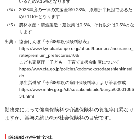
いるため9.15%となります
2026年度の一律の支援金率0.23%、原則折半負担であるた
め0.115%となります
農林水産・清酒製造・建設業は0.6%、それ以外は0.5%とな
ります
協会けんぽ「令和8年度保険料額表」
https://www.kyoukaikenpo.or.jp/about/business/insurance_
rate/premium_prefectures/r08/
こども家庭庁「子ども・子育て支援金制度について」
https://www.cfa.go.jp/policies/kodomokosodateshienkinsei
do
厚生労働省「令和8年度の雇用保険料率」より筆者作成
https://www.mhlw.go.jp/stf/seisakunitsuite/bunya/00001086
34.html
勤務先によって健康保険料や介護保険料の負担率は異なり
ますが、賞与の約15%が社会保険料の目安です。
所得税の計算方法