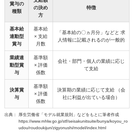
支給額
賞与の
の決め
特徴
種類
方
基本給
基本給
「基本給の〇ヵ月分」などと
求
連動型
× 支給
人情報に記載されるのが一般的
賞与
月数
業績連
基準額
会社・部門・個人の業績に応じ
動型賞
× 評価
て支給
与
係数
基準額
決算賞
決算期の業績に応じて支給
（会
× 評価
与
社に利益が出ている場合）
係数
厚生労働省「モデル就業規則」などをもとに筆者作成
https://www.mhlw.go.jp/stf/seisakunitsuite/bunya/koyou_ro
udou/roudoukijun/zigyonushi/model/index.html