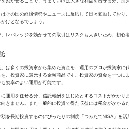
ジを効かせることで、うまくいけば大きな利益を出せる分、損
トはその国の経済情勢やニュースに反応して日々変動しており、
っかけとなるでしょう。
で、レバレッジを効かせての取引はリスクも大きいため、初心
託
託」は多くの投資家から集めた資金を、運用のプロが投資家に
益を、投資家に還元する金融商品です。投資家の資金を一つに
でも効率のよい運用が可能です。
ロに運用を任せる分、信託報酬をはじめとするコストがかかり
は向きません。また一般的に投資で得た収益には税金がかかる
少額を長期投資するのにぴったりの制度「つみたてNISA」を活