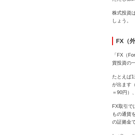
株式投資
しょう。
FX（
「FX（F
貨投資の
たとえば1
が出ます
＝90円）
FX取引
もの通貨
の証拠金で