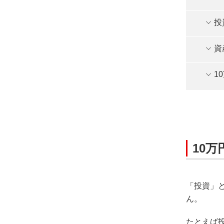
投
資
1
10
「投資」
ん。
たとえば