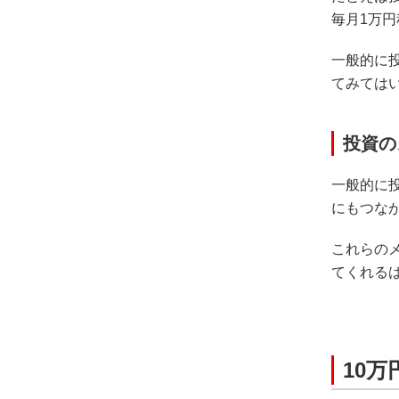
毎月1万
一般的に
てみては
投資の
一般的に
にもつな
これらの
てくれる
10