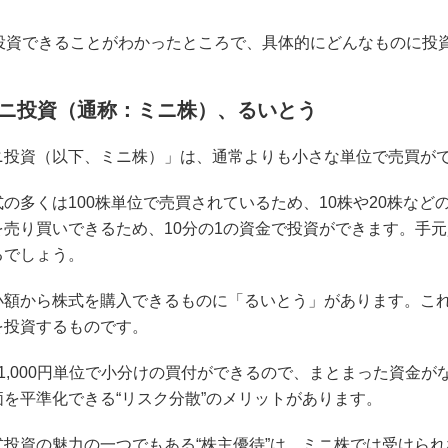
で投資できることがわかったところで、具体的にどんなものに投
ニ投資（通称：ミニ株）、るいとう
ニ投資（以下、ミニ株）」は、通常よりも小さな単位で売買が
の多くは100株単位で売買されているため、10株や20株など
を売り買いできるため、10分の1の資金で投資ができます。手元
るでしょう。
小額から株式を購入できるものに「るいとう」があります。こ
を投資するものです。
上1,000円単位で小分けの買付ができるので、まとまった資金
価を平準化できる“リスク分散”のメリットがあります。
式投資の魅力の一つでもある“株主優待”は、ミニ株では受けら