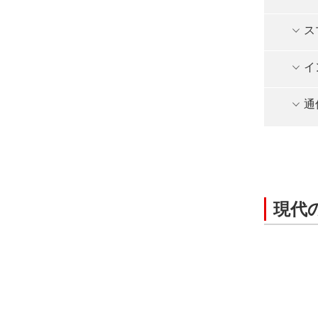
ス
イ
通
現代