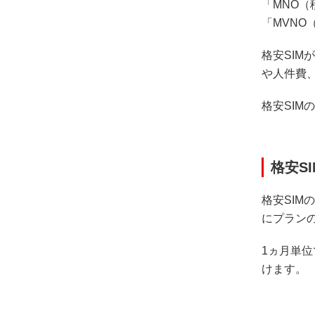
「MNO（移
「MVNO（
格安SI
や人件費
格安SIM
格安S
格安SI
にプラン
1ヵ月単
けます。