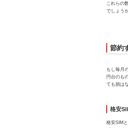
これらの
でしょう
節約
もし毎月の
円台のも
ても損は
格安S
格安SI