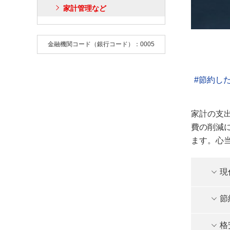
家計管理など
金融機関コード（銀行コード）：0005
節約し
家計の支
費の削減
ます。心
現
節
格