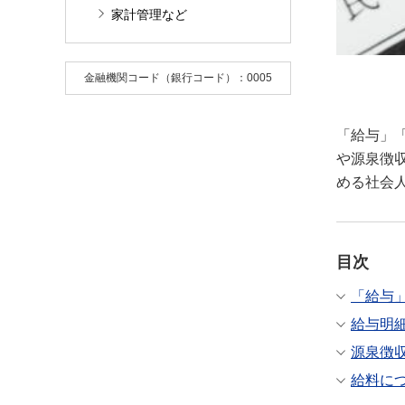
家計管理など
金融機関コード（銀行コード）：0005
「給与」
や源泉徴
める社会
目次
「給与
給与明
源泉徴
給料に