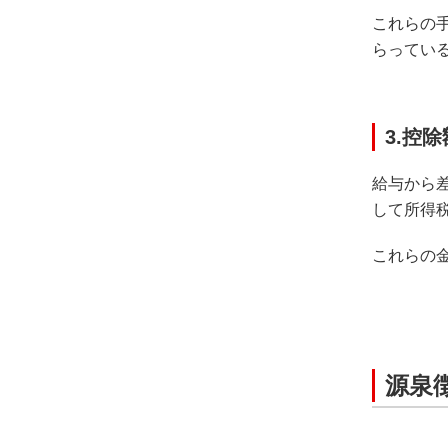
これらの
らってい
3.控除
給与から
して所得
これらの
源泉