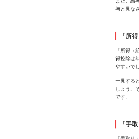
また、給
与と見な
「所得
「所得（
得控除は
やすいで
一見する
しょう。
です。
「手取
「手取り