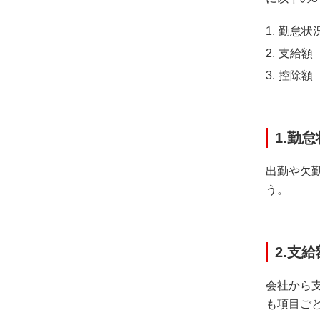
勤怠状
支給額
控除額
1.勤
出勤や欠
う。
2.支給
会社から
も項目ご