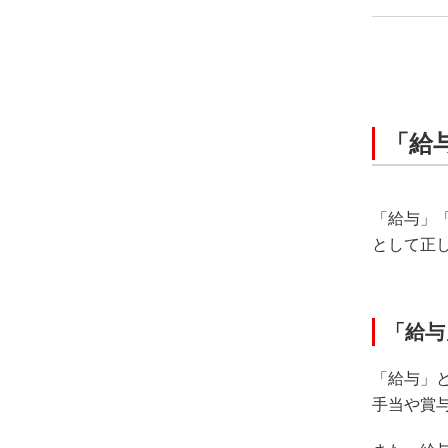
「給
「給与」
として正
「給与
「給与」
手当や賞