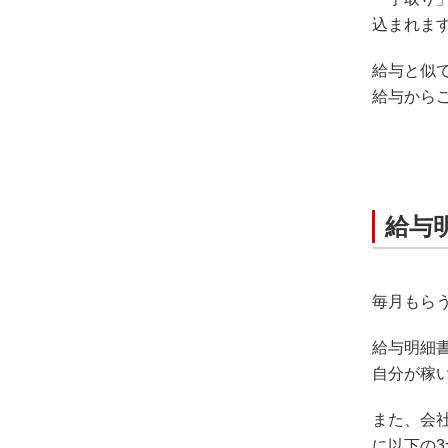
込まれま
給与と似
給与から
給与
毎月もら
給与明細
自分が稼
また、会
に以下の